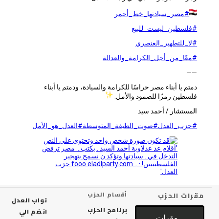
#مصر_سيادتها_خط_أحمر
#فلسطين_ليست_للبيع
#لا_للتطهير_العنصري
#معًا_من_أجل_الكرامة_والعدالة
——
دمتم يا أبناء مصر حراسًا للكرامة والسيادة، ودمتم يا أبناء
فلسطين رمزًا للصمود والأمل.
المستشار / أحمد سيد
#حزب_العدل
#صوت_الطبقة_المتوسطة
#العدل_هو_الأمل
رات الحزب
أقسام الحزب
نواب العدل
برنامج الحزب
انضم الي