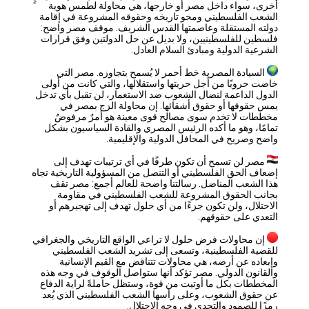
أخرى، سواء داخل مصر أو خارجها، هي محاولة لطمس هوية
الشعب الفلسطيني ومحو تاريخه وحقوقه المشروعة في إقامة
دولته المستقلة وعاصمتها القدس الشريف. موقف مصر واضح:
فلسطين للفلسطينيين، ولا بديل عن حل الدولتين وفق قرارات
الشرعية الدولية ومبادئ السلام العادل.
السيادة المصرية خط أحمر لا يُسمح بتجاوزه. مصر التي
خاضت حروبًا من أجل حريتها واستقلالها، والتي كانت من أولى
الدول الداعمة لنضال الشعوب ضد الاستعمار، لن تقبل بأي تدخل
يمس حقوقها أو حقوق أشقائها. إن محاولة الزج بمصر في
مخططات لا تخدم سوى مصالح قوى معينة هو أمرٌ مرفوضٌ
تمامًا، وهو ما أكده الرئيس المصري والقادة السياسيون بشكل
واضح وصريح في المحافل الدولية والإقليمية.
مصر لن تسمح أن تكون طرفًا في أي ترتيبات تهدف إلى
إضعاف الحق الفلسطيني أو التنصل من المسؤولية التاريخية تجاه
هذا الشعب المناضل. رسالتنا واضحة للعالم أجمع: مصر تقف
بجانب الحقوق المشروعة للشعب الفلسطيني في مقاومة
الاحتلال، ولن تكون جزءًا من أي حلول تهدف إلى تهجيرهم أو
التعدي على حقوقهم.
إن محاولات فرض حلول لا تراعي الواقع التاريخي والجغرافي
للقضية الفلسطينية، وتسعى إلى تشريد الشعب الفلسطيني
وإبعاده عن أرضه، هي محاولات تتناقض مع القيم الإنسانية
والقانون الدولي. مصر تؤكد أنها ستواصل الوقوف في وجه هذه
المخططات بكل ما أوتيت من قوة، وستظل حاملةً لراية الدفاع
عن حقوق الشعوب، وعلى رأسها الشعب الفلسطيني الذي يُعد
رمزًا للصمود والتحدي في وجه الاحتلال.