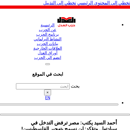
لى المحتوى الرئيسي
تخطي إلى التذييل
الرئيسية
عن الحزب
برنامج الحزب
النشاط البرلماني
بيانات الحزب
العلاقات الخارجية
أوراق العدل
انضم الي الحزب
ابحث في الموقع
بحث
×
EN
‏أحمد السيد يكتب: مصر ترفض التدخل في
سيادتها.. وتؤكد: لن نسمح بتهجير الفلسطينيين!