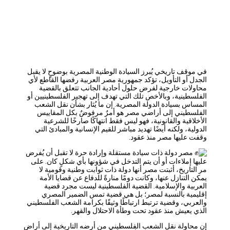
في موقف تاريخي يُبرز السيادة الوطنية المصرية بوضوحٍ لا يقبل
الجدل أو التأويل، تؤكد جمهورية مصر العربية رفضها القاطع لأي
محاولات خارجية لفرض حلول أحادية الجانب تتعلق بالقضية
الفلسطينية، وبالأخص تلك التي تهدف إلى تهجير الفلسطينيين أو
المساس بسيادة الدولة المصرية. إن ما يُثار بشأن نقل الشعب
الفلسطيني إلى أراضي مصر هو أمرٌ مرفوضٌ بكل المقاييس
الأخلاقية والقانونية، فهو ليس فقط انتهاكًا صارخًا للشرعية
الدولية، ولكنه أيضًا تهديد مباشر للقيم الإنسانية والمبادئ التي
وقفت عليها مصر منذ عقود.
مصر دولة ذات سيادة مستقلة وإرادة حرة لا تقبل أن يُفرض
عليها إملاءات أو أن يتم التدخل في شؤونها بأي شكلٍ كان. على
مر التاريخ، أثبتت مصر أنها دولة ذات ثوابت وطنية وقومية لا
يمكن التنازل عنها، وكانت دومًا منارةً للدفاع عن قضايا الأمة
العربية والإسلامية. القضية الفلسطينية ليست مجرد قضية
إقليمية بالنسبة لمصر؛ بل هي قضية تمس الضمير المصري
والعربي، وقضية ترتبط ارتباطًا وثيقًا بكرامة الشعب الفلسطيني
الذي يعيش منذ عقود تحت وطأة الاحتلال والقهر.
إن محاولة نقل الشعب الفلسطيني من أرضه التاريخية إلى أراضٍ