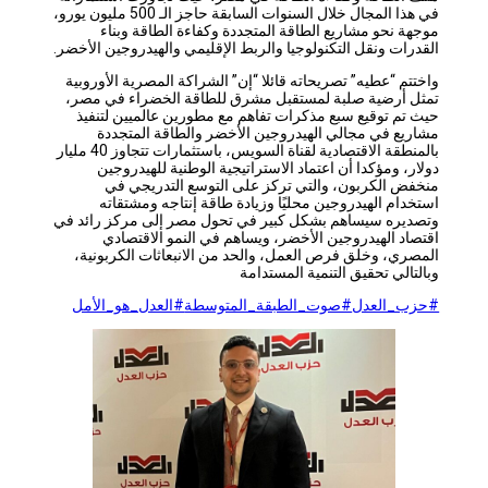
في هذا المجال خلال السنوات السابقة حاجز الـ 500 مليون يورو،
موجهة نحو مشاريع الطاقة المتجددة وكفاءة الطاقة وبناء
القدرات ونقل التكنولوجيا والربط الإقليمي والهيدروجين الأخضر.
واختتم “عطيه” تصريحاته قائلا “إن” الشراكة المصرية الأوروبية
تمثل أرضية صلبة لمستقبل مشرق للطاقة الخضراء في مصر،
حيث تم توقيع سبع مذكرات تفاهم مع مطورين عالميين لتنفيذ
مشاريع في مجالي الهيدروجين الأخضر والطاقة المتجددة
بالمنطقة الاقتصادية لقناة السويس، باستثمارات تتجاوز 40 مليار
دولار، ومؤكدا أن اعتماد الاستراتيجية الوطنية للهيدروجين
منخفض الكربون، والتي تركز على التوسع التدريجي في
استخدام الهيدروجين محليًا وزيادة طاقة إنتاجه ومشتقاته
وتصديره سيساهم بشكل كبير في تحول مصر إلى مركز رائد في
اقتصاد الهيدروجين الأخضر، ويساهم في النمو الاقتصادي
المصري، وخلق فرص العمل، والحد من الانبعاثات الكربونية،
وبالتالي تحقيق التنمية المستدامة
#حزب_العدل
#صوت_الطبقة_المتوسطة
#العدل_هو_الأمل