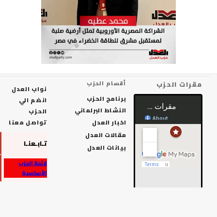
رات الحزب
أقسام الحزب
نواب العدل
برنامج الحزب
انضم الي
النشاط البرلماني
الحزب
اخبار العدل
تواصل معنا
مقالات العدل
تـابـعنـا
بيانات العدل
لائحة الحزب
الأساسية