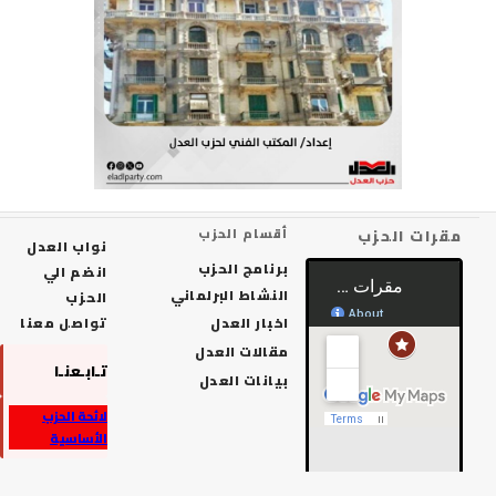
رات الحزب
أقسام الحزب
نواب العدل
برنامج الحزب
انضم الي
النشاط البرلماني
الحزب
اخبار العدل
تواصل معنا
مقالات العدل
تـابـعنـا
بيانات العدل
لائحة الحزب
الأساسية