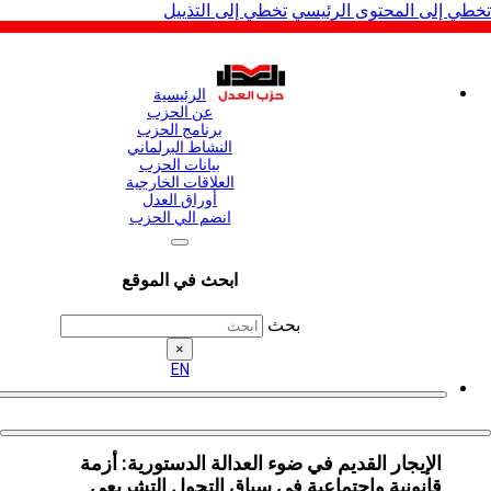
لى المحتوى الرئيسي
تخطي إلى التذييل
الرئيسية
عن الحزب
برنامج الحزب
النشاط البرلماني
بيانات الحزب
العلاقات الخارجية
أوراق العدل
انضم الي الحزب
ابحث في الموقع
بحث
×
EN
الإيجار القديم في ضوء العدالة الدستورية: أزمة
قانونية واجتماعية في سياق التحول التشريعي