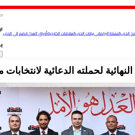
اب
مج الحزب
النشاط البرلماني
بيانات الحزب
العلاقات الخارجية
أوراق العدل
انضم الي الحزب
ب
×
نهائية لحملته الدعائية لانتخابات مج