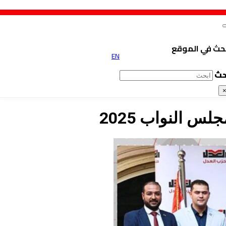
حث في الموقع
EN
حث
لس النواب 2025