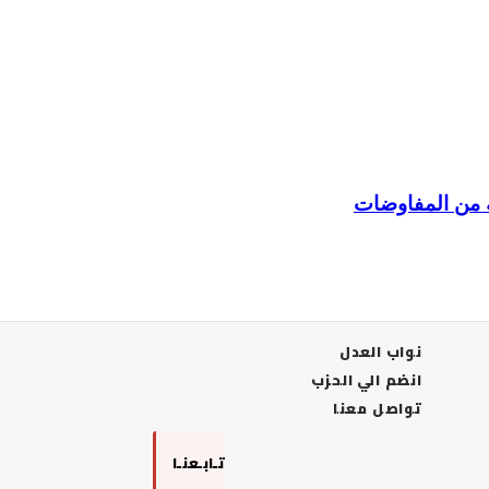
ة من المفاوضات
نواب العدل
انضم الي الحزب
تواصل معنا
تـابـعنـا