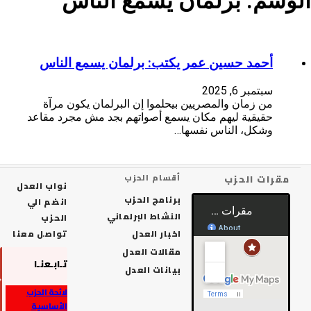
سم:
برلمان يسمع الناس
أحمد حسين عمر يكتب: برلمان يسمع الناس
سبتمبر 6, 2025
من زمان والمصريين بيحلموا إن البرلمان يكون مرآة
حقيقية ليهم مكان يسمع أصواتهم بجد مش مجرد مقاعد
وشكل، الناس نفسها…
رات الحزب
أقسام الحزب
نواب العدل
برنامج الحزب
انضم الي
النشاط البرلماني
الحزب
اخبار العدل
تواصل معنا
مقالات العدل
تـابـعنـا
بيانات العدل
لائحة الحزب
الأساسية