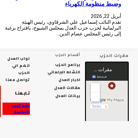
الكهرباء
اعيل علي الشرقاوي، رئيس الهيئة
 حزب العدل بمجلس الشيوخ، باقتراح برغبة
س عصام الدين…
أقسام الحزب
نواب العدل
برنامج الحزب
انضم الي
النشاط البرلماني
الحزب
اخبار العدل
تواصل معنا
مقالات العدل
تـابـعنـا
بيانات العدل
لائحة الحزب
الأساسية