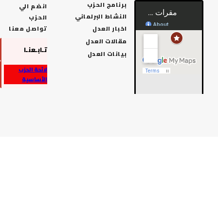
برنامج الحزب
انضم الي
النشاط البرلماني
الحزب
اخبار العدل
تواصل معنا
مقالات العدل
تـابـعنـا
بيانات العدل
لائحة الحزب
الأساسية