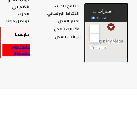
برنامج الحزب
انضم الي
النشاط البرلماني
الحزب
اخبار العدل
تواصل معنا
مقالات العدل
تـابـعنـا
بيانات العدل
لائحة الحزب
الأساسية