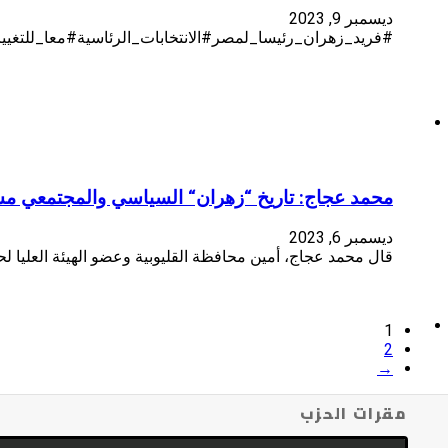
ديسمبر 9, 2023
#فريد_زهران_رئيسا_لمصر#الانتخابات_الرئاسية#معا_للت
محمد عجاج: تاريخ “زهران“ السياسي والمجتمعي 
ديسمبر 6, 2023
قال محمد عجاج، أمين محافظة القليوبية وعضو الهيئة العليا لحز
1
2
→
مقرات الحزب