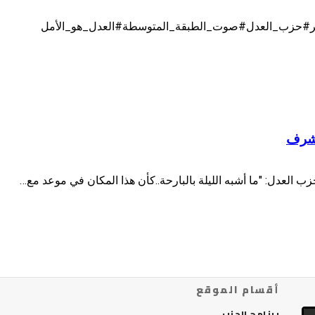
غيير#حزب_العدل#صوت_الطبقة_المتوسطة#العدل_هو_الأمل
مشرف
ب العدل: "ما أشبه الليلة بالبارحة..كأن هذا المكان في موعد مع…
أقسام الموقع
برنامج الحزب