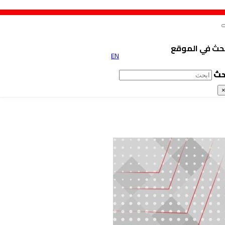
حث في الموقع
EN
حث