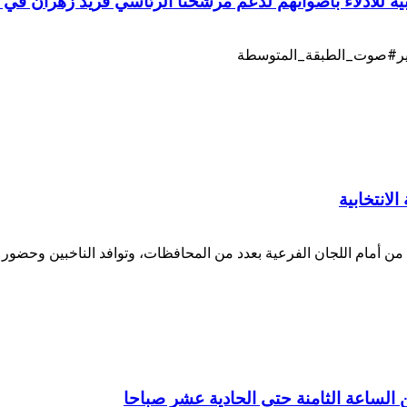
 للادلاء بأصواتهم لدعم مرشحنا الرئاسي فريد زهران في اليوم 
يير#صوت_الطبقة_المتوسطة
انتخابية
من أمام اللجان الفرعية بعدد من المحافظات، وتوافد الناخبين وحضور
ن الساعة الثامنة حتى الحادية عشر صباحا