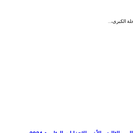
لة الكبرى،…