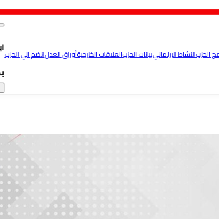
اب
مج الحزب
النشاط البرلماني
بيانات الحزب
العلاقات الخارجية
أوراق العدل
انضم الي الحزب
ب
×