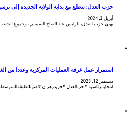
حزب العدل: نتطلع مع بداية الولاية الجديدة إلى تر
أبريل 3, 2024
يهنئ حزب العدل، الرئيس عبد الفتاح السيسي، وجموع الشعب ال
استمرار عمل غرفة العمليات المركزية وعددا من الغر
ديسمبر 12, 2023
انتخاباترئاسية #حزبالعدل #فريدزهران #صوتالطبقةالمتوسطة 