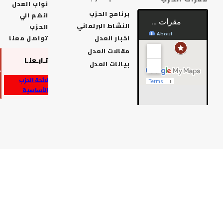
نواب العدل
برنامج الحزب
انضم الي
النشاط البرلماني
الحزب
اخبار العدل
تواصل معنا
مقالات العدل
تـابـعنـا
بيانات العدل
لائحة الحزب
الأساسية