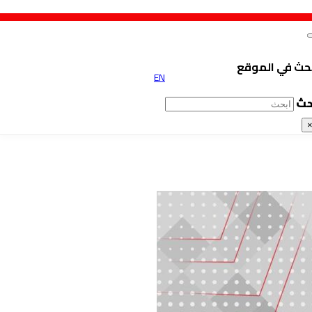
حث في الموقع
EN
حث