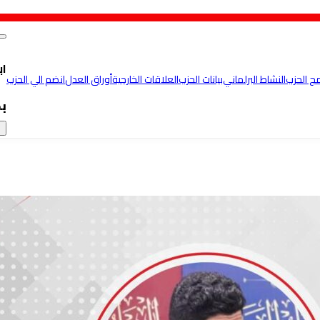
اب
مج الحزب
النشاط البرلماني
بيانات الحزب
العلاقات الخارجية
أوراق العدل
انضم الي الحزب
ب
×