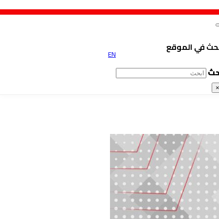
حث في الموقع
EN
حث