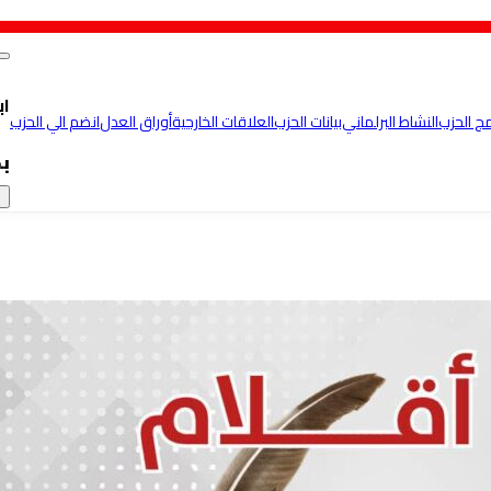
اب
مج الحزب
النشاط البرلماني
بيانات الحزب
العلاقات الخارجية
أوراق العدل
انضم الي الحزب
ب
×