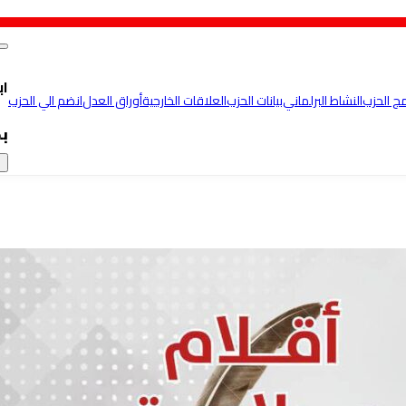
اب
مج الحزب
النشاط البرلماني
بيانات الحزب
العلاقات الخارجية
أوراق العدل
انضم الي الحزب
ب
×