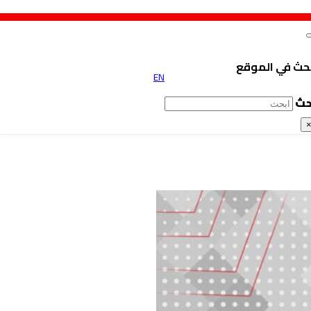
حث في الموقع
EN
حث