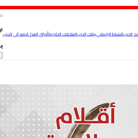
اب
مج الحزب
النشاط البرلماني
بيانات الحزب
العلاقات الخارجية
أوراق العدل
انضم الي الحزب
ب
×