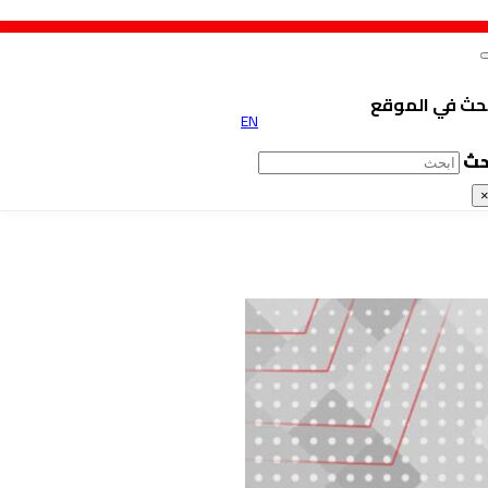
حث في الموقع
EN
حث