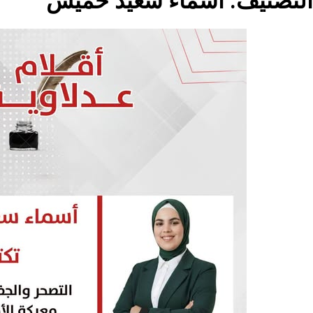
اء سعيد خميس