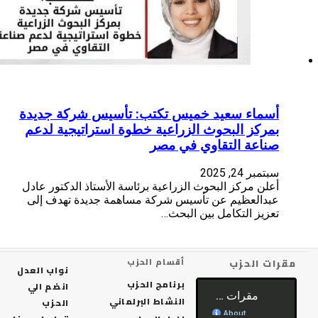
يس تكتب: تأسيس شركة جديدة
لزراعية خطوة استراتيجية لدعم
 في مصر
لزراعية برئاسة الأستاذ الدكتور عادل
سيس شركة مساهمة جديدة تهدف إلى
البحث…
أقسام الحزب
نواب العدل
برنامج الحزب
انضم الي
النشاط البرلماني
الحزب