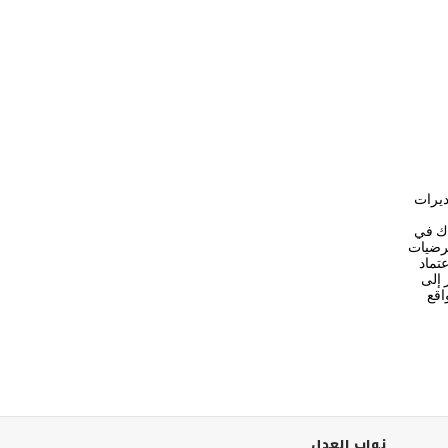
لاحظ تناقض التقديرات
اك في
فرضيات
عتماد
 إلى
اقع
نواب العدل