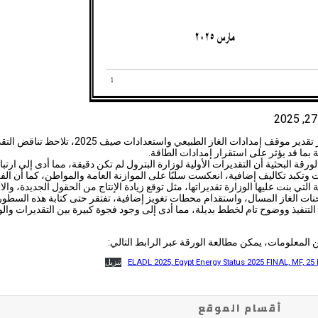
في إطار تقدير موقف إمدادات الغاز الطبيعي واستعدادات صيف 2025، ت
 بما قد يؤثر على استقرار إمدادات الطاقة.
رقة البحثية أن التقديرات الأولية لوزارة البترول لم تكن دقيقة، مما أدى إلى ارتب
 وتكبد تكاليف إضافية، انعكست سلبًا على الموازنة العامة والمواطن، كما أن ال
التي بنت عليها الوزارة تقديراتها، مثل توقع زيادة الإنتاج من الحقول الجديدة، والا
ت الغاز المسال، واستقدام محطات تغويز إضافية، تفتقر حتى كتابة هذه السطور
لتنفيذ ووضوح تام لخطط بديلة، مما أدى إلى وجود فجوة كبيرة بين التقديرات والو
 المعلومات، يمكن مطالعة الورقة عبر الرابط التالي:
ELADL 2025, Egypt Energy Status 2025 FINAL, MF, 25
تنزيل
أقسام الموقع