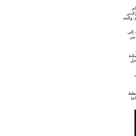
ام
ؤكدين
، والحد
 إلى
 من
مكنة
أجل
ل
وخطط
ءة