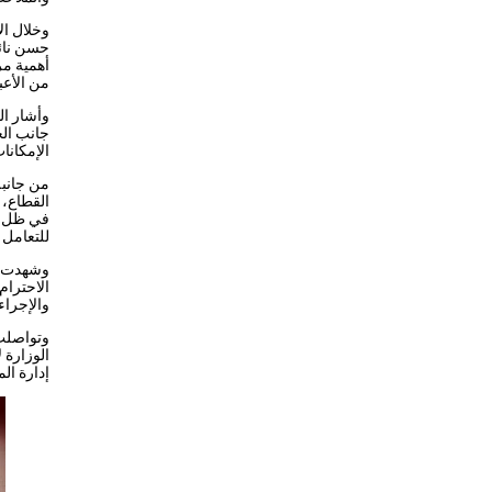
وخلال ال
حسن نائب
أهمية مر
من الأعب
وأشار ال
جانب الح
الإمكانا
من جانبه،
القطاع، 
في ظل ال
للتعامل 
وشهدت ال
الاحترام
والإجراء
وتواصلت 
الوزارة 
إدارة ال