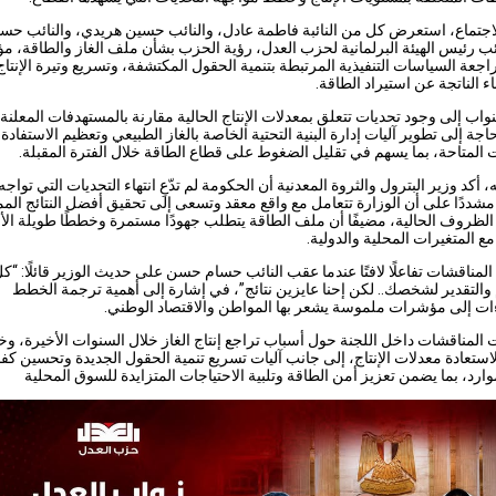
اجتماع، استعرض كل من النائبة فاطمة عادل، والنائب حسين هريدي، والنائب حس
 رئيس الهيئة البرلمانية لحزب العدل، رؤية الحزب بشأن ملف الغاز والطاقة، م
اجعة السياسات التنفيذية المرتبطة بتنمية الحقول المكتشفة، وتسريع وتيرة الإنتاج
اء الناتجة عن استيراد الطاقة.
نواب إلى وجود تحديات تتعلق بمعدلات الإنتاج الحالية مقارنة بالمستهدفات المعلنة،
اجة إلى تطوير آليات إدارة البنية التحتية الخاصة بالغاز الطبيعي وتعظيم الاستفادة
ت المتاحة، بما يسهم في تقليل الضغوط على قطاع الطاقة خلال الفترة المقبلة.
 أكد وزير البترول والثروة المعدنية أن الحكومة لم تدّعِ انتهاء التحديات التي تواجه
مشددًا على أن الوزارة تتعامل مع واقع معقد وتسعى إلى تحقيق أفضل النتائج الم
ظروف الحالية، مضيفًا أن ملف الطاقة يتطلب جهودًا مستمرة وخططًا طويلة ال
مع المتغيرات المحلية والدولية.
مناقشات تفاعلًا لافتًا عندما عقب النائب حسام حسن على حديث الوزير قائلًا: “ك
 والتقدير لشخصك.. لكن إحنا عايزين نتائج”، في إشارة إلى أهمية ترجمة الخطط
ات إلى مؤشرات ملموسة يشعر بها المواطن والاقتصاد الوطني.
المناقشات داخل اللجنة حول أسباب تراجع إنتاج الغاز خلال السنوات الأخيرة، 
لاستعادة معدلات الإنتاج، إلى جانب آليات تسريع تنمية الحقول الجديدة وتحسين كفا
موارد، بما يضمن تعزيز أمن الطاقة وتلبية الاحتياجات المتزايدة للسوق المحلية