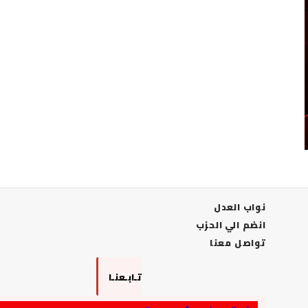
نواب العدل
انضم الي الحزب
تواصل معنا
تـابـعنـا