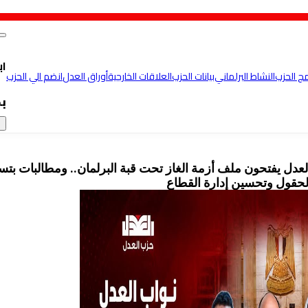
اب
مج الحزب
النشاط البرلماني
بيانات الحزب
العلاقات الخارجية
أوراق العدل
انضم الي الحزب
ب
×
لعدل يفتحون ملف أزمة الغاز تحت قبة البرلمان.. ومطالبات بتس
الحقول وتحسين إدارة القطاع