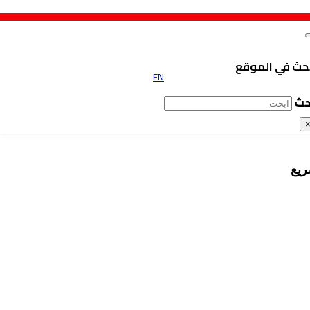
حث في الموقع
EN
حث
ريع