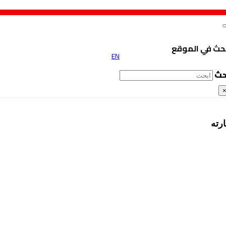
حث في الموقع
EN
حث
رته