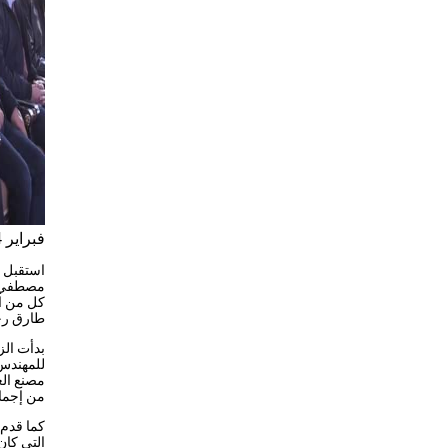
فبراير 14, 2023
استقبل ا
مصطفي مد
كل من ال
طارق رحم
بدأت ال
للمهندس
من إجمال
كما قدم 
التي كان