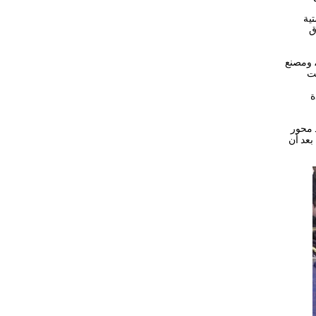
ية
ق
يد رئيس الوزراء بزيارة عدد من المصانع الجديدة، منها زيارة مصنع “غزل ٢”، ومصنع
وشملت
ة
 محور
بعد أن