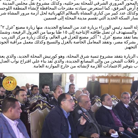
والمحور المروري الشرقي للمحلة بمرحلتيه، وكذلك مشروع نقل مجلس المدينة
أرض المرفق، كما استعرض سيادته مقترحات المحافظة لإنشاء المنطقة اللوجست
وكذلك عدد كبير من كباري المشاة بالسلالم الكهربائية لحل أزمة مرور المشاة شر
ر السكة الحديد التي تقسم مدينة المحلة إلى قسمين.
بدأت جولة الس
“غزل ٤” والمستهدف أن تصل طاقته الإنتاجية إلى ١٥ طنا يوميا من الغزول الرفيعة، 
الزيارة أيضا تفقد مصنع “غزل ١” أكبر مصنع للغزل في العالم، وكذلك زيارة مركز التدريب
 بشركة مصر، وتفقد المعامل الخاصة بالغزل والنسيج وكذلك معمل مراقبة الجود
لتجهيز.
الزيارة بتفقد مشروع تنمية شرق المحلة، وهو كورنيش المحلة الجديد، والذي يعد
ر ناقلات الشحن من وإلى المصانع الجديدة، والذي نُفذ بناء علي اقتراح نواب العدل 
اب بتوفير الاعتمادات اللازمة لإنشائه من خارج الموازنة العامة.