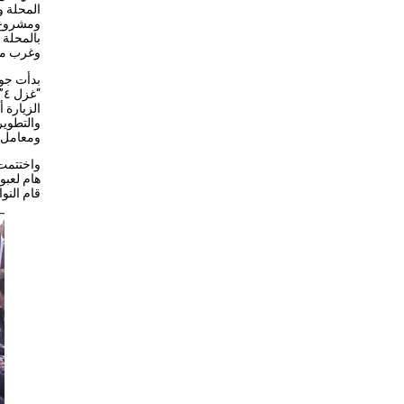
المحلة 
ومشروع 
بالمحلة 
وغرب مسا
والتطوير
ومعامل ا
واختتمت 
هام لعبو
قام النو