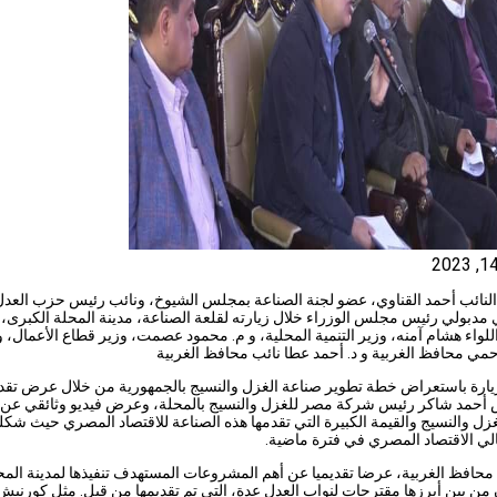
لنائب أحمد القناوي، عضو لجنة الصناعة بمجلس الشيوخ، ونائب رئيس حزب العدل،
بولي رئيس مجلس الوزراء خلال زيارته لقلعة الصناعة، مدينة المحلة الكبرى،
لواء هشام آمنه، وزير التنمية المحلية، و م. محمود عصمت، وزير قطاع الأعمال، و 
ي محافظ الغربية و د. أحمد عطا نائب محافظ الغربية
زيارة باستعراض خطة تطوير صناعة الغزل والنسيج بالجمهورية من خلال عرض تق
 أحمد شاكر رئيس شركة مصر للغزل والنسيج بالمحلة، وعرض فيديو وثائقي عن ت
ي الاقتصاد المصري في فترة ماضية.
محافظ الغربية، عرضا تقديميا عن أهم المشروعات المستهدف تنفيذها لمدينة المح
 من بين أبرزها مقترحات لنواب العدل عدة، التي تم تقديمها من قبل. مثل كورنيش