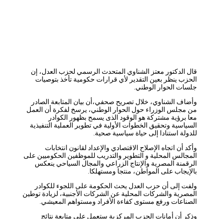
قال الدكتور معتز الشناوي المتحدث الرسمي لحزب العدل، إن
الحزب ينظر بعين التقدير لأي قرارات حكومية تأخذ بتوصيات
جلسات الحوار الوطني.
وأضاف الشناوي، خلال تصريح صحفي،أن بيان المتابعة الصادر
من مجلس الوزراء حول الحوار الوطني، يرسخ لفكرة أن العمل
معا برؤية مشتركة هو الوقود الذى يسمح بظهور الكوادر
السياسية وتحقيق الخطوات الأولية في تطوير العملية التنفيذية
للدولة استنادا إلى حياة سياسية صحية.
وأكد أن اتجاه الإصلاح الاقتصادي والإعداد لقانون انتخابات
المجالس المحلية و التطوير والتدريب للموظفين الحكوميين على
الرقمنة المصرية والإنتاج الزراعي والمجال السياحي ينعكس
بالإيجاب على المواطن، منتجا ومستهلكا.
ولفت إلى أن حزب العدل يحث الحكومة على اللجوء للكوادر
المصرية والشركات المحلية عن الشركات الأجنبية، لزيادة توطين
الصناعات ورفع مستوى كفاءة الأفراد ومستواهم المعيشي.
وذكر أن أمانات الحزب المركزية ستعمل على متابعة نتائج