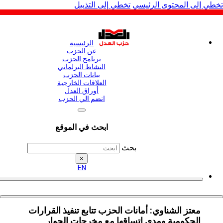
لى المحتوى الرئيسي
تخطي إلى التذييل
الرئيسية
عن الحزب
برنامج الحزب
النشاط البرلماني
بيانات الحزب
العلاقات الخارجية
أوراق العدل
انضم الي الحزب
ابحث في الموقع
بحث
×
EN
معتز الشناوي: أمانات الحزب تتابع تنفيذ القرارات
الحكومية ومدى اتساقها مع مخرجات الحوار