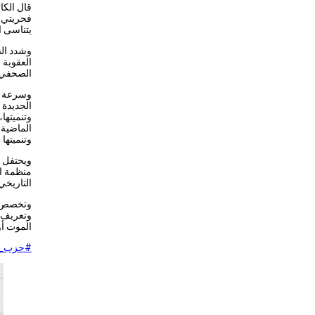
قال الكا
فحريتي ف
يتناسى ا
وشدد الش
العقوبة 
الصحفي ا
وسرعة إص
الجديدة 
وتنميتها
الماضية 
وتنميتها
ويحتفل ا
منظمة ال
التاريخي ا
وتخصص ال
وتعريف ا
الموت أو
#حزب_ا