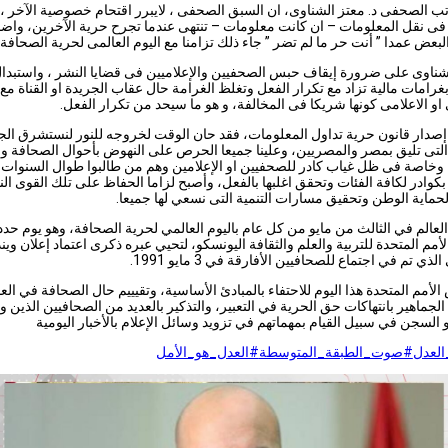
تب الصحفى د. معتز الشناوى، ان السبق الصحفى ، لايبرر اقتحام خصوصية الآخر ،
ى نقل المعلومات – ان كانت معلومات – تنتهى عندما تجرح حرية الآخرين، واضا
لبعض عمدا ” أنت حر ما لم تضر ” جاء ذلك تزامنا مع اليوم العالمى لحرية الصحافة.
ناوى على ضرورة إيقاف حبس الصحفيين والإعلاميين فى قضايا النشر ، واستبدا
بغرامات مالية تزاد مع تكرار الفعل وتغلظ الغرامة حال
عقاب الجريدة او القناة مع
و الاعلامى كونها شريكا فى المخالفة، و هو ما سيحد من تكرار الفعل.
دار قانون حرية تداول المعلومات، فقد حان الوقت لخروجه للنور لنستشرق الج
التى تليق بمصر والمصريين، وعلينا جميعا الحرص على النهوض بأحوال الصحافة وال
، وخاصة فى ظل غياب كادر للصحفيين او الإعلامين وهم من طالبوا طوال السنوات
بكوادر لكافة الفئات وتحقق اغلبها بالفعل، وأصبح لزاما الحفاظ على تلك القوى الن
 لحماية الوطن وتحقيق مسارات التنمية التى نسعي لها جميعا.
لعالم في الثالث من مايو من كل عام باليوم العالمي لحرية الصحافة، وهو يوم حدد
أمم المتحدة للتربية والعلم والثقافة اليونسكو، لتحيي عبره ذكرى اعتماد إعلان وي
لذي تم في اجتماع للصحافيين الأفارقة في 3 مايو 1991.
أمم المتحدة هذا اليوم للاحتفاء بالمبادئ الأساسية، وتقيييم حال الصحافة في العا
لجماهير بانتهاكات حق الحرية في التعبير، والتذكير بالعديد من الصحافيين الذين و
 السجن في سبيل القيام بمهماتهم في تزويد وسائل الإعلام بالأخبار اليومية
لعدل
#صوت_الطبقة_المتوسطة
#العدل_هو_الأمل