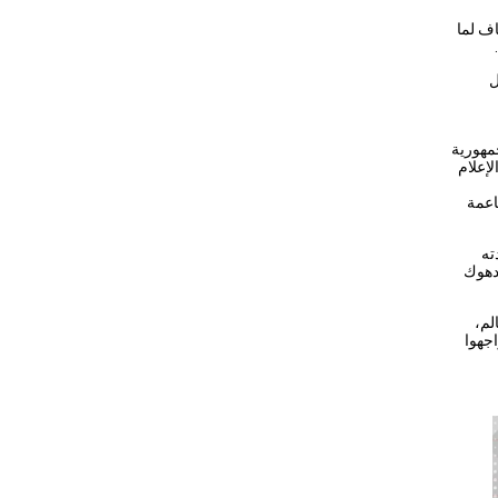
ف لما
ل
مهورية
إعلام
اعمة
ته
ندهوك
لم،
اجهوا