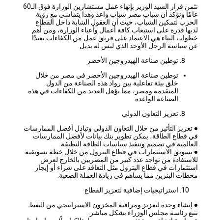
نثمن قرار السيد الوزير بإنهاء عمل مستشارين الوزارة فوق الـ60
عامًا ونؤكد أن شباب مصر شباب واعد وهذا يتماشى مع رؤية
الحزب لتمكين الشباب، حيث أن العقول الشابة داخل القطاع
لديها قدرة على استيعاب كافة أعمال وأعباء الوزارة، ومن أهم
خطوات البناء هي الاعتماد على فريق عمل من الكفاءات بعيدًا
عن سياسة الرجل الأوحد الذي ليس له بديل.
توطين صناعة الهيدروجين الأخضر
توطين صناعة الهيدروجين الأخضر في مصر من خلال
خلق بيئة تفاعلية بين رواد هذه الصناعة من الدول
المتقدمة ومصر، مما يؤهل العديد من الكفاءات في هذه
الصناعة الواعدة.
تعزيز التعاون الدولي
● تعزيز التأثير من خلال التعاون الدولي وتبادل أفضل الممارسات
في قطاع الطاقة، يمكن تطوير بنك بيانات لأفضل الممارسات
العالمية في تصميم وتنفيذ سياسات الطاقة النظيفة.
● تسويق الاستثمارات في قطاع البترول من خلال خطة تسويقية
للاستفادة من تواجد عدد كبير من المصريين بالخارج لعرض
استثمارات في قطاع البترول مثل التعاقد على شراء أو إيجار
محطات البنزين مما يساهم في زيادة العملة الصعبة.
استراتيجيات إضافية لتعزيز القطاع
● إنشاء وحدة لتعزيز ومراقبة المخزون الاستراتيجي من النفط
تتبع رئاسة مجلس الوزراء بشكل مباشر.