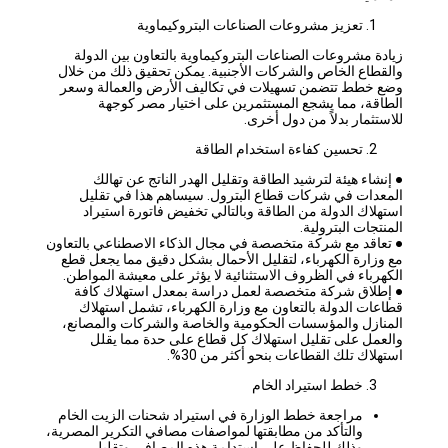
تعزيز مشروعات الصناعات البتروكيماوية
زيادة مشروعات الصناعات البتروكيماوية بالتعاون بين الدولة
والقطاع الخاص والشركات الأجنبية. يمكن تحقيق ذلك من خلال
وضع خطط تتضمن تسهيلات في تكاليف الأرض والعمالة وسعر
الطاقة، مما يشجع المستثمرين على اختيار مصر كوجهة
للاستثمار بدلاً من دول أخرى.
تحسين كفاءة استخدام الطاقة
● إنشاء هيئة لترشيد الطاقة وتقليل الهدر الناتج عن تهالك
المعدات في شركات قطاع البترول. سيساهم هذا في تقليل
استهلاك الدولة من الطاقة وبالتالي تخفيض فاتورة استيراد
المنتجات البترولية.
● تعاقد مع شركة متخصصة في مجال الذكاء الاصطناعي بالتعاون
مع وزارة الكهرباء، لتقليل الأحمال بشكل دقيق مما يجعل قطع
الكهرباء في الظروف الاستثنائية لا يؤثر على معيشة المواطن.
● إطلاق شركة متخصصة لعمل دراسة بمعدل استهلاك كافة
قطاعات الدولة بالتعاون مع وزارة الكهرباء، تشمل استهلاك
المنازل والمؤسسات الحكومية والخاصة والشركات والمصانع،
والعمل على تقليل استهلاك كل قطاع على حدة مما يقلل
استهلاك تلك القطاعات بنحو أكثر من 30%.
خطط استيراد الخام
مراجعة خطط الوزارة في استيراد شحنات الزيت الخام
والتأكد من مطابقتها لمواصفات مصافي التكرير المصرية،
وذلك للحفاظ على استدامة هذه المصافي وتقليل