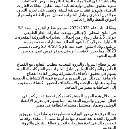
والمشاركة في المؤتمرات الدولية للترويج لفرص الاستثمار،
تلتزم بتطبيق معايير دولية لحماية البيئة، تقليل انبعاثات الغازات
الدفيئة، وتطوير تقنيات صديقة للبيئة، وتعمل على تعزيز التعاون
مع الدول الأخرى وتبادل الخبرات لضمان أمن الطاقة واستقرار
أسواق النفط والغاز العالمي.
وفقًا لبيانات عام 2022/2023، يساهم قطاع البترول بنسبة 8%
في الناتج المحلي الإجمالي، وبلغت صادرات الغاز الطبيعي
حوالي 2.5 مليار دولار من إجمالي الصادرات البترولية المقدرة بـ
8 مليارات دولار، كما شهد القطاع استثمارات ضخمة بقيمة
تريليون و455 مليون جنيه منذ عام 2014/2015 وحتى ديسمبر
2023، مما يعزز الاقتصاد الوطني ويوفر فرص عمل ويحسن
البنية التحتية.
تعزيز قطاع البترول والثروة المعدنية يتطلب التعاون مع القطاع
الخاص والشركاء الدوليين. تبادل الخبرات مع الشركات العالمية
يسهم في تحقيق الأهداف المشتركة ويعزز كفاءة القطاع،
بالإضافة إلى ذلك، من الضروري تسريع تنمية الاكتشافات الجديدة
وتكثيف عمليات البحث والاستكشاف لتحقيق اكتشافات تضيف
إلى احتياطيات مصر من الطاقة.
من خلال هذه الجهود المشتركة، يمكن تحقيق تقدم كبير في
قطاع البترول والثروة المعدنية، مما يسهم في تعزيز الاقتصاد
الوطني وضمان مستقبل مستدام للطاقة في مصر.
بعد التعرف على دور الوزارة نستطيع تحديد ماذا نريد من وزير
البترول الجديد بعد استلام مهامه أو ما نتمنى أن ينفذه، وقد تم
تلخيص ذلك في عدة مقترحات لتعزيز قطاع البترول والثروة
المعدنية: