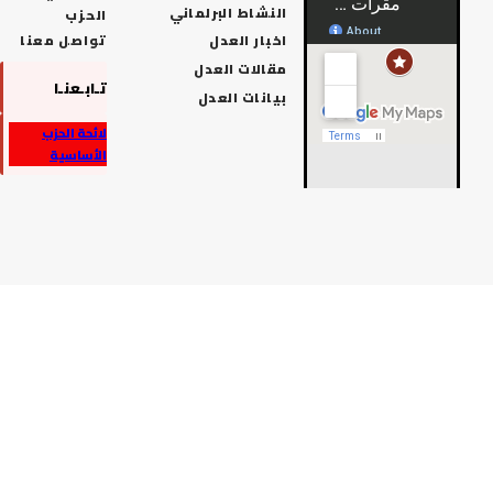
النشاط البرلماني
الحزب
اخبار العدل
تواصل معنا
مقالات العدل
تـابـعنـا
بيانات العدل
لائحة الحزب
الأساسية