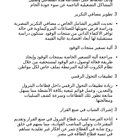
المشاكل التشغيلية الناجمة عن سوء جودة الخام.
تطوير مصافي التكرير
تحديث التقرير الشامل الخاص بـ مصافي التكرير المصرية
ودراسة فرص تحويلها للصناعات البتروكيماوية في حالة
توافر الاكتفاء الذاتي من منتجات الوقود. ستكون دراسة
مستقبلية لها أبعاد اقتصادية عالية القيمة.
آلية تسعير منتجات الوقود
مراجعة آلية التسعير الخاصة بمنتجات الوقود وإيجاد
طريقة فعالة لوصول دعم الوقود لمستحقيه من خلال
نظام الكروت الذكية المرتبطة بملف خاص لكل مواطن.
تطبيقات التحول الرقمي
زيادة تطبيقات التحول الرقمي داخل قطاعات البترول
والتعدين، وعمل قوائم تتبعية بكافة الأنشطة مما يسهل
متابعة تطور تلك القطاعات وسرعة كشف السلبيات
ومعالجتها.
إشراك الشباب في صنع القرار
إتاحة الفرصة لشباب قطاع البترول في صنع القرار وتقديم
المقترحات وتولي المناصب القيادية، مما يسهم في خلق
روح شابة في القطاع تثمر عن أفكار غير تقليدية تساهم
في تنمية قطاع الطاقة في مصر.