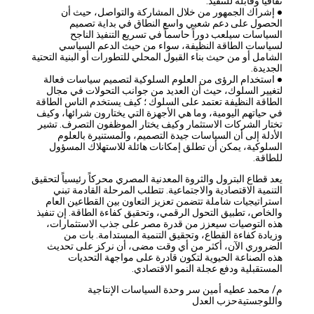
ثقافياً وقابلة للتنفيذ.
● إشراك الجمهور من خلال المشاركة والتواصل، حيث أن
الحصول على دعم شعبي واسع النطاق في بداية تصميم
السياسات سيلعب دوراً حاسماً في تسريع التنفيذ الناجح
لسياسات الطاقة النظيفة، سواء من حيث الدعم السياسي
الشامل أو من حيث بناء القبول المحلي للتطورات أو البنية التحتية
الجديدة.
● استخدام الرؤى من العلوم السلوكية لتصميم سياسات فعالة
لتغيير السلوك، حيث أن العديد من جوانب التحولات في مجال
الطاقة النظيفة تعتمد على السلوك ؛ كيف يستخدم الناس الطاقة
في حياتهم اليومية، وما هي الأجهزة التي يختارون شرائها، وكيف
تختار الشركات الاستثمار وكيف يختار الموظفون التصرف. تشير
الأدلة إلى أن السياسات جيدة التصميم، والمستنيرة بالعلوم
السلوكية، يمكن أن تطلق إمكانات هائلة للاستهلاك المسؤول
للطاقة.
يعد قطاع البترول والثروة المعدنية المصري محركاً رئيسياً لتحقيق
التنمية الاقتصادية والاجتماعية. تتطلب المرحلة القادمة تبني
استراتيجيات شاملة تتضمن تعزيز التعاون بين القطاعين العام
والخاص، تطبيق التحول الرقمي، وتحقيق كفاءة الطاقة. إن تنفيذ
هذه التوصيات سيعزز من قدرة مصر على جذب الاستثمارات،
وزيادة كفاءة القطاع، وتحقيق التنمية المستدامة. بات من
الضروري الآن، أكثر من أي وقت مضى، أن نركز على تحديث
هذه الصناعة الحيوية لتكون قادرة على مواجهة التحديات
المستقبلية ودفع عجلة النمو الاقتصادي.
م/ محمد عطيه أمين سر وحدة السياسات الإنتاجية
واللوجستيةحزب العدل