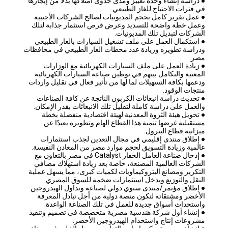
● دراسة إنشاء وحدة تغييز ومدى جدوى امتلاكها بدلًا من إيجارها
في فترات الاحتياج للغاز الطبيعي.
● عمل تقرير كامل بحجم المديونيات لصالح الشركات الأجنبية
وعمل خطة واضحة للتسديد وعرض فرص استثمار جذابة لتلك
الشركات لتبديل تلك المديونيات.
● استكمال العمل على ملف تشغيل السيارات بالغاز الطبيعي
ودراسة تطويره وزيادة عدد محطات الغاز الطبيعي في محافظات
مصر.
● زيادة العمل على ملف السيارات الكهربائية مع الوزارات
المعنية والتكامل بينهم في توطين صناعة السيارات الكهربائية
ودعمها بكافة التسهيلات لما لها من تأثير فعال في تقليل واردات
منتجات الوقود.
● تحديث دراسة انبعاثات الكربون الناتجة عن كافة الصناعات
والعمل على دراسة كاملة لتقليل تلك الانبعاثات بقدر الإمكان.
● تحويل هيئة الثروة المعدنية لهيئة اقتصادية منفصلة بخطة
مستقبلية غرضها تنمية هذا القطاع الهام وتطويره بعيدًا عن
ميزانية قطاع البترول.
● إطلاق منتدى إقليمي في مجال التعدين لجذب استثمارات
عالمية وزيادة التسويق لحجم موارد مصر من المعادن النفيسة.
● إدخال صناعة العامل الحفاز Catalyst في مصر بالتعاون مع
الشركات العالمية المصنعة، خاصة بعد زيادة استهلاك مصافي
التكرير ومصانع البتروكيماويات لكميات كبرى، مما يسهل عملية
النقل والتوزيع ويدخل استثمارات ضخمة للسوق المصري.
● إطلاق مؤتمر/منتدى سنوي دولي لصناعة وتداول الهيدروجين
الأخضر ومشتقاته لتكون منصة دولية من أجل تبادل المعرفة
واستحداث أسواق جديدة للعمل في تلك الصناعة الواعدة.
● إنشاء أول شركة هندسية مصرية متخصصة في تصميم وتنفيذ
مشروعات إنتاج واستخدام الهيدروجين الأخضر.