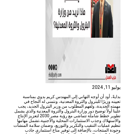
يوليو 11, 2024
بدايةً، أود أن أوجه التهاني إلى المهندس كريم بدوي بمناسبة
تعيينه وزيرًا للبترول والثروة المعدنية، ونتمنى له النجاح في
مهمته الجديدة، ولفهم المطلوب من وزير البترول الجديد، يجب
علينا أولاً توضيح دور وزارة البترول والثروة المعدنية والذي يشمل
تطوير خطط شاملة تتماشى مع رؤية مصر 2030 لتعزيز الإنتاج
والاستهلاك وجذب الاستثمارات المحلية والأجنبية،تشمل مهامها
تنظيم عمليات التنقيب والتكرير والتوزيع، وضمان سلامة المنشآت
وجودة المنتجات، بالإضافة إلى توفير مناخ استثماري جاذب