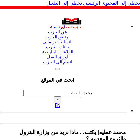
 إلى المحتوى الرئيسي
تخطي إلى التذييل
الرئيسية
عن الحزب
برنامج الحزب
النشاط البرلماني
بيانات الحزب
العلاقات الخارجية
أوراق العدل
انضم الي الحزب
ابحث في الموقع
بحث
×
EN
محمد عطيه| يكتب… ماذا نريد من وزارة البترول
والثروة المعدنية ؟