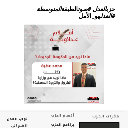
حزب
العدل #صوت
الطبقة
المتوسطة
#العدل
هو_الأمل
مقرات الحزب
أقسام الحزب
نواب العدل
برنامج الحزب
انضم الي