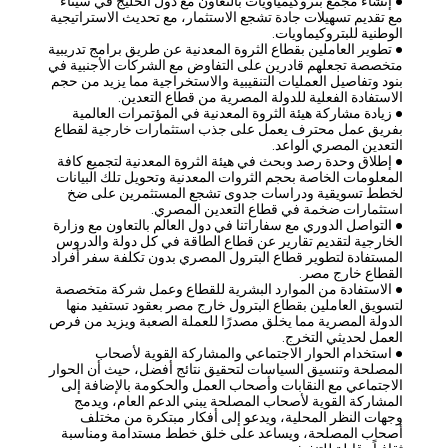
● إنشاء مجمع بتروكيمياويات بالتعاون مع دول الخليج في سيناء
مع تقديم تسهيلات جادة تشجع الاستثمار، مع تحديث الاستراتيجية
الوطنية للبتروكيماويات.
● تطوير العاملين بقطاع الثروة المعدنية عن طريق برامج تدريبية
متخصصة تجعلهم قادرين على التفاوض مع الشركات الأجنبية في
بنود وتفاصيل العمليات التنقيبية والاستخراجية مما يزيد من حجم
الاستفادة الفعلية للدولة المصرية من قطاع التعدين.
● زيادة مشاركة هيئة الثروة المعدنية في المؤتمرات العالمية
بفريق عمل محترف يعمل على جذب استثمارات خارجية لقطاع
التعدين المصري الواعد.
● إطلاق وحدة رصد وبحث في هيئة الثروة المعدنية لتجميع كافة
المعلومات الخاصة بحجم الثروات المعدنية وتحويل تلك البيانات
لخطط تسويقية ودراسات جدوى تشجع المستثمرين على ضخ
استثمارات ضخمة في قطاع التعدين المصري.
● التواصل الدوري مع سفاراتنا في دول العالم بالتعاون مع وزارة
الخارجية لتقديم تقارير عن قطاع الطاقة في كل دولة والدروس
المستفادة لتطوير قطاع البترول المصري بدون تكلفة سفر أفراد
القطاع خارج مصر.
● الاستفادة من الموارد البشرية للقطاع وعمل شركة متخصصة
لتسويق العاملين بقطاع البترول خارج مصر بعقود تستفيد منها
الدولة المصرية مما يخلق مصدرًا للعملة الصعبة ويزيد من فرص
العمل لحديثي التخرج.
● استخدام الحوار الاجتماعي والمشاركة القوية لأصحاب
المصلحة وتنسيق السياسات لتحقيق نتائج أفضل، حيث أن الحوار
الاجتماعي مع النقابات وأصحاب العمل والحكومة بالإضافة إلى
المشاركة القوية لأصحاب المصلحة يبني الدعم العام، ويدمج
وجهات النظر المحلية، ويدعو إلى أفكار مبتكرة من مختلف
أصحاب المصلحة، ويساعد على خلق خطط مستدامة ومناسبة