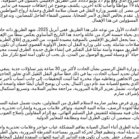
الحادث المروع الذي وقع يوم 27 يونيو 2025 على الطريق الإقليمي بأشمون في المنو
أودى بحياة 19 مواطنًا وأصاب ثلاثة آخرين، يكشف بوضوح عن إخفاقات جسيمة في تدابير
 مصر. إن تقصير وزارة النقل في ضمان سلامة الطرق وحماية أرواح المواطنين 
ل. نتقدم بخالص التعازي لأسر الضحايا، متمنين الشفاء العاجل للمصابين، وندعو إل
لمسؤولين عن هذا الإهمال.
ليس هذا الحادث الأول من نوعه على هذا الطريق. ففي أبريل 2025، شهد الطريق ذاته 
أودى بحياة خمسة أفراد من عائلة واحدة. هذا التاريخ المأساوي يعكس نمطًا من الإه
 مما يجعل الطريق الإقليمي بالمنوفية مصيدة للموت. من الضروري إغلاق الطريق 
صلاحات شاملة. يجب على وزارة النقل أن تجعل الأولوية القصوى لضمان أن تكون
الطريق ممهدة وآمنة تمامًا قبل التفكير في إنشاء طرق جديدة. الطرق ليست مجر
ياة” أو وسيلة لتسريع الوصول بين المدن، بل يجب أن تكون آمنة لمنع تكرار مثل 
تأخر بيان وزارة النقل الرسمي بشأن الحادث لأكثر من 30 ساعة يثير تساؤلات جدية. ي
بيان تحديد أسباب الحادث، بما في ذلك خطأ سائق النقل الثقيل الذي تجاوز الحاجز
ين الاتجاهين وتعاطيه مواد مخدرة كما أثبتت التحقيقات، إلى جانب أسباب تأخير ت
لذي يخضع للصيانة منذ عام دون اكتمال. يجب أن يوضح البيان أيضًا خطة واضحة لم
حوادث، تشمل تعزيز الرقابة المرورية، مراجعة معايير السلامة، وتسريع استكمال
بإشراف صارم.
وري فرض معايير صارمة لاستلام الطرق من المقاولين، بحيث تشمل عملية التسل
يقًا لجودة الرصف، متانة البنية التحتية، وتوافر علامات مرورية وإشارات تحذيرية 
ان فنية مستقلة للتفتيش قبل التسليم النهائي، مع إلزام المقاولين بإصلاح العيوب
ن، سيضمن أن تكون الطرق آمنة ومطابقة للمعايير الدولية.
اية الطرق أثناء أعمال الصيانة يفاقم المشكلة. غياب حواجز وعلامات تحذيرية وا
بديلة آمنة، وتنظيم فعال لحركة المرور بمساعدة الشرطة المرورية، يحول الط
إلى مصادر خطر. يجب أن تكون هذه التدابير إلزامية للجهات المنفذة لتقليل المخاط