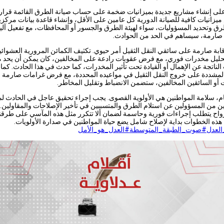
على إنشاء مشاريع جديدة بميزانيات ضخمة على حساب صيانة الطرق القائمة قرار 
زانيات كافية للصيانة الدورية كل عامين على الأقل، وإنشاء قاعدة بيانات مركزية
رق وتحديد المسؤوليات، سواء لهيئة الطرق والجسور أو المحافظات، مع تفعيل آلي
صارمة، سيساهم في الحد من الحوادث.
ابة صارمة على سائقي النقل الثقيل أمر حيوي. تكثيف الكمائن المرورية العشوائي
تحليل مخدرات فوري، مع فرض عقوبات رادعة على المخالفين، كان يمكن أن يحد 
الناتجة عن الإهمال أو القيادة تحت تأثير المخدرات، كما حدث في هذا الحادث. كما 
المشددة على خروج النقل الثقيل في مواعيده المحددة، مع فرض غرامات صارمة 
أو السائقين المخالفين، ستضمن الانضباط وتقليل المخاطر.
م، سلامة المواطنين هي الأولوية القصوى. يجب إجراء تحقيق عاجل في الحادث ل
 من المسؤولين عن استلام الطرق والمتسببين في تأخير الإصلاحات والمقاولين. 
أرواح يتطلب إجراءات فورية وحاسمة لضمان ألا تتكرر مثل هذه المآسي على طرقن
هذه الخطوات بداية لإصلاح شامل يضع حياة المواطنين في صدارة الأولويات.
لعدل
#صوت_الطبقة_المتوسطة
#العدل_هو_الأمل