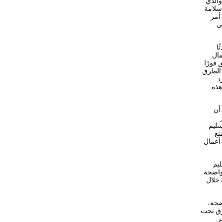
فية، والذي
 سلامة
أمر
ى
حادثًا
مال
فورًا
 الطرق
د
هذه
نبغي أن
سليم
نع
 أعمال
يم
واضحة.
 خلال
ضحة،
رق تحت
ر.