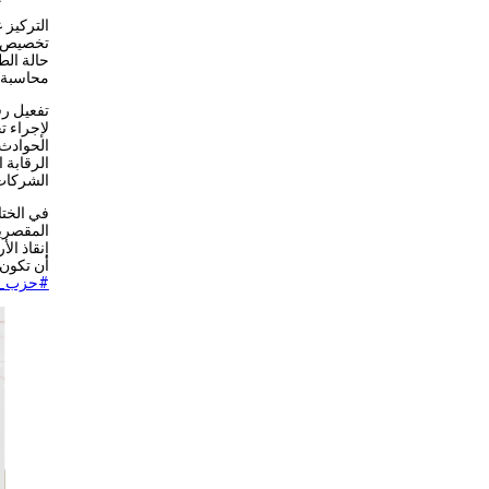
التركيز 
تخصيص مي
حالة الط
محاسبة 
تفعيل رق
لإجراء 
الحوادث 
الرقابة 
الشركات 
في الختا
المقصرين
إنقاذ ال
أن تكون 
#حزب_ا