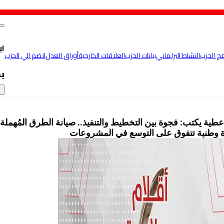
اب
مج الحزب
النشاط البرلماني
بيانات الحزب
العلاقات الخارجية
أوراق العدل
انضم الي الحزب
ب
×
طية يكتب: فجوة بين التخطيط والتنفيذ.. صيانة الطرق المُهملة
وطنية تتفوق على التوسع في المشروعات