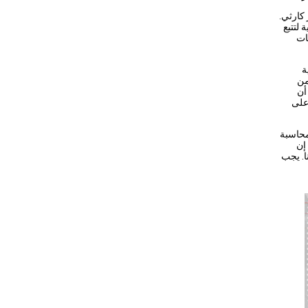
كارثي.
 لتتبع
ات
ة
من
أن
على
محاسبة
إن
ا. يجب