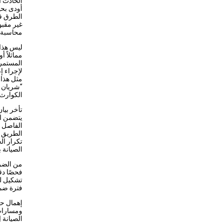
الطرق في
غير مقبو
محاسبة ا
مماثلاً 
المستمر،
لإجراء إ
مثل هذا 
“شريان ح
الكوارث.
يتضمن ال
الفاصل ب
الطريق ا
تكرار ال
الصيانة 
من الضر
فحصًا دق
تشكيل لج
فترة ضما
إهمال حم
ومسارات 
الصيانة 