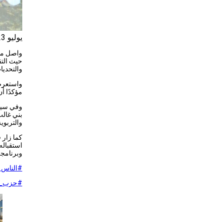
يوليو 23, 2025
واصل مح
حيث التق
والتحديا
واستعرض 
مؤكدًا أ
وفي سيا
بني غالب
والتربوية
كما زار 
استقباله
وبرنامجه
#الناس_
#حزب_ا