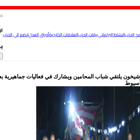
اب
مج الحزب
النشاط البرلماني
بيانات الحزب
العلاقات الخارجية
أوراق العدل
انضم الي الحزب
ب
×
يخون يلتقي شباب المحامين ويشارك في فعاليات جماهيرية بع
أسيوط