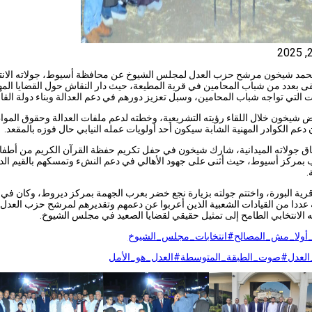
مد شيخون مرشح حزب العدل لمجلس الشيوخ عن محافظة أسيوط، جولاته الانتخ
ى بعدد من شباب المحامين في قرية المطيعة، حيث دار النقاش حول القضايا المه
ت التي تواجه شباب المحامين، وسبل تعزيز دورهم في دعم العدالة وبناء دولة القان
شيخون خلال اللقاء رؤيته التشريعية، وخطته لدعم ملفات العدالة وحقوق الموا
ن دعم الكوادر المهنية الشابة سيكون أحد أولويات عمله النيابي حال فوزه بالمقعد.
ق جولاته الميدانية، شارك شيخون في حفل تكريم حفظة القرآن الكريم من أطفا
 بمركز أسيوط، حيث أثنى على جهود الأهالي في دعم النشء وتمسكهم بالقيم الدي
.
قرية البورة، واختتم جولته بزيارة نجع خضر بعرب الجهمة بمركز ديروط، وكان في
 عددا من القيادات الشعبية الذين أعربوا عن دعمهم وتقديرهم لمرشح حزب العدل
 الانتخابي الطامح إلى تمثيل حقيقي لقضايا الصعيد في مجلس الشيوخ.
أولا_مش_المصالح
#انتخابات_مجلس_الشيوخ
لعدل
#صوت_الطبقة_المتوسطة
#العدل_هو_الأمل