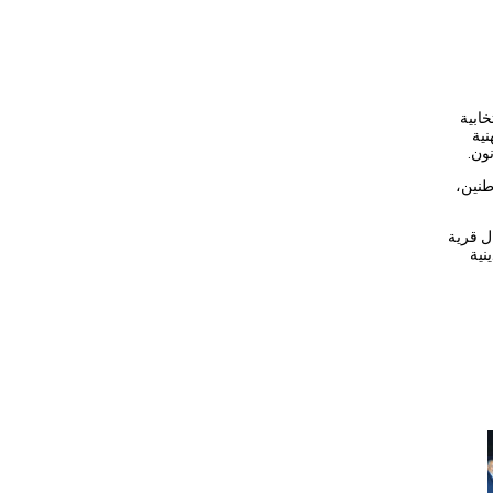
ابية
نية
ون.
طنين،
ل قرية
نية