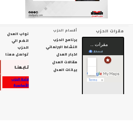
رات الحزب
أقسام الحزب
نواب العدل
برنامج الحزب
انضم الي
النشاط البرلماني
الحزب
اخبار العدل
تواصل معنا
مقالات العدل
تـابـعنـا
بيانات العدل
لائحة الحزب
الأساسية