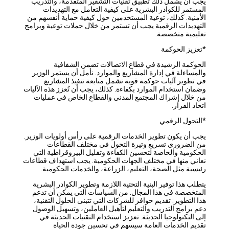
يجب أن يشمل ذلك تطبيق تقنيات التشفير المتقدمة، والتدريب
المستمر للكوادر البشرية على كيفية التعامل مع التهديدات
الأمنية. كذلك، توعية المستخدمين حول كيفية حماية أنفسهم من
التهديدات الرقمية يجب أن تستمر من خلال حملات توعية وبرامج
تعليمية متخصصة.
*تعزيز الحوكمة
الحوكمة الرشيدة في قطاع الاتصالات تضمن الشفافية
والمساءلة في إدارة المشاريع والموارد. نأمل أن يستمر الوزير
في تطوير آليات حوكمة قوية تشمل متابعة تنفيذ المشاريع
وضمان استخدام الموارد بكفاءة. كذلك، يجب أن تُعزز هذه الآليات
من خلال إشراك المجتمع المدني والقطاع الخاص في عمليات
اتخاذ القرار.
*التحول الرقمي
يجب أن يكون تطوير الخدمات الرقمية على رأس أولويات الوزير.
من الضروري تسريع وتيرة التحول في مختلف القطاعات
الحكومية والخاصة لتحسين الكفاءة وتقليل البيروقراطية التي
نعاني منها في مختلف الجهات الحكومية. يجب استهداف قطاعات
رئيسية مثل الصحة، التعليم، الزراعة، والخدمات الحكومية.
يتطلب هذا توفير البنية التحتية اللازمة وتطوير الكوادر البشرية
المتخصصة في هذا المجال. من السياسات التي يمكن أن تدعم
هذا التطوير: تقديم حوافز للشركات التي تتبنى الحلول التقنية،
دعم برامج التدريب والتعليم لتأهيل العاملين، وتسهيل الوصول
إلى التكنولوجيا الحديثة. تعزيز استخدام التقنيات الحديثة في
تقديم الخدمات العامة سيسهم في تحسين جودة الحياة