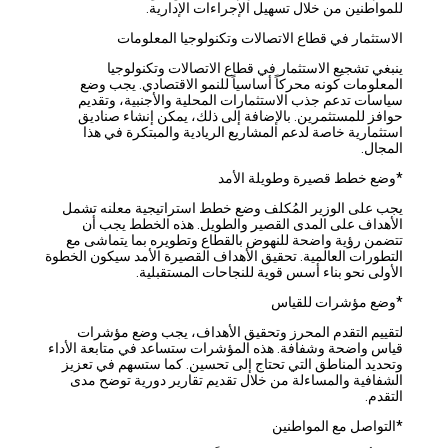
للمواطنين من خلال تسهيل الإجراءات الإدارية.
الاستثمار في قطاع الاتصالات وتكنولوجيا المعلومات
ينبغي تشجيع الاستثمار في قطاع الاتصالات وتكنولوجيا
المعلومات كونه محركاً أساسياً للنمو الاقتصادي. يجب وضع
سياسات تدعم جذب الاستثمارات المحلية والأجنبية، وتقديم
حوافز للمستثمرين. بالإضافة إلى ذلك، يمكن إنشاء صناديق
استثمارية خاصة لدعم المشاريع الريادية والمبتكرة في هذا
المجال.
*وضع خطط قصيرة وطويلة الأمد
يجب على الوزير المُكلف وضع خطط استراتيجية معلنه تشمل
الأهداف على المدى القصير والطويل. هذه الخطط يجب أن
تتضمن رؤية واضحة للنهوض بالقطاع وتطويره بما يتماشى مع
التطورات العالمية. تحقيق الأهداف القصيرة الأمد سيكون الخطوة
الأولى نحو بناء أسس قوية للنجاحات المستقبلية.
*وضع مؤشرات للقياس
لتقييم التقدم المحرز وتحقيق الأهداف، يجب وضع مؤشرات
قياس واضحة وشفافة. هذه المؤشرات ستساعد في متابعة الأداء
وتحديد المناطق التي تحتاج إلى تحسين. كما ستسهم في تعزيز
الشفافية والمساءلة من خلال تقديم تقارير دورية توضح مدى
التقدم.
*التواصل مع المواطنين