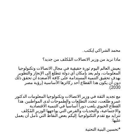
محمد الشراكي |يكتب..
ماذا نريد من وزير الاتصالات المُكلف من جديد؟
يعيش العالم اليوم ثورة حقيقية في مجال الاتصالات وتكنولوجيا
المعلومات، ولم يعد بإمكان أي دولة تتطلع إلى الإنجاز والتطوير
بهدف تحقيق التنمية المستدامة على كافة الأصعدة أن تحقق ذلك
دون أن يكون هذا القطاع أحد ركائزها الأساسية (رؤية مصر
2030).
مع
تجديد الثقة في وزير الاتصالات وتكنولوجيا المعلومات الدكتور
عمرو طلعت، تتجدد التطلعات والطموحات لدى المواطنين. هذا
القطاع الحيوي يلعب دوراً أساسياً في التنمية الاقتصادية
والاجتماعية، والتحديات والفرص التي يواجهها الوزير المُكلف
تتزايد مع تقدم التكنولوجيا. إليكم بعض النقاط التي نأمل أن يعمل
عليها:
*تحسين البنية التحتية