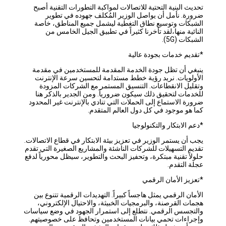
تحديث البنية التحتية للاتصالات لمواكبة التطورات التقنية أصبح
ضرورة. نأمل أن يواصل الوزير المُكلف جهوده في تطوير
الشبكات وتوسيع نطاق التغطية ليشمل جميع المناطق، خاصة
النائية منها،لقد تأخرنا كثيراً في تطبيق الجيل الخامس من
الشبكات (5G).
*تقديم خدمات بجودة عالية
ينبغي أن تظل جودة الخدمة المقدمة للمستخدمين في مقدمة
الأولويات. نريد رؤية خطط مستدامة لتحسين سرعة الإنترنت
وتقليل الانقطاعات. التنسيق المستمر مع الشركات المزودة
للخدمات لتحقيق ذلك سيكون ضرورياً. ومن الجدير بالذكر هنا
ضرورة الاستماع إلى الحملات التي تنادي بالإنترنت غير المحدود
كما هو موجود في كل دول العالم المتقدم.
*دعم الابتكار والتكنولوجيا
يجب أن يستمر الوزير في تعزيز بيئة الابتكار في قطاع الاتصالات.
تقديم التسهيلات للشركات الناشئة والمشاريع الصغيرة التي تقدم
حلولاً تقنية مبتكرة، وتحفيز البحث والتطوير، سيظل محورياً لدفع
عجلة التقدم.
*تعزيز الأمان الرقمي
الأمان الرقمي يمثل هاجساً كبيراً. التهديدات الرقمية تتنوع بين
هجمات القرصنة، والبرمجيات الخبيثة، والاحتيال الإلكتروني،
والتجسس الرقمي. نتطلع إلى استمرار الجهود في وضع سياسات
وإجراءات تحمي بيانات المستخدمين وتحافظ على خصوصيتهم.