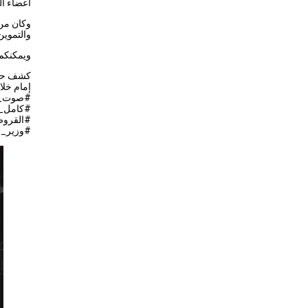
أعضاء ال
وكان من 
والتموين
ويمكنكم 
إمام خلا
#صوت_ال
#كامل_ا
#وزير_ا