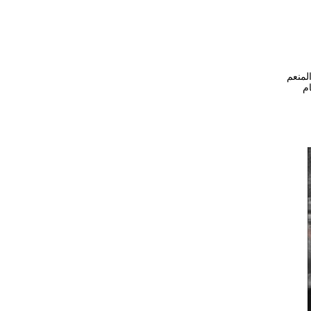
لنائب عبد المنعم
م