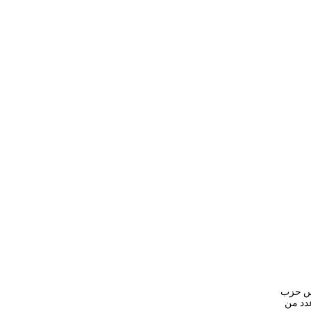
يس حزب
عدد من