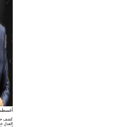
أغسطس 21, 
كشف حسا
العدل خل