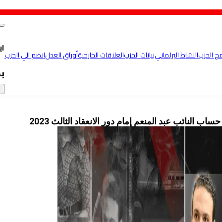
اب
مج الحزب
النشاط البرلماني
بيانات الحزب
العلاقات الخارجية
أوراق العدل
انضم الي الحزب
ب
×
ب النائب عبد المنعم إمام دور الانعقاد الثالث 2023