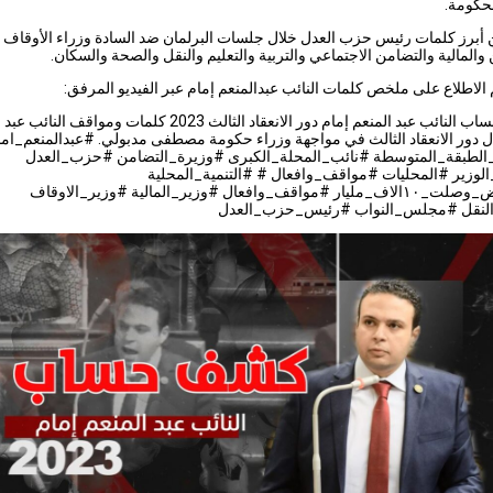
حكومة.
أبرز كلمات رئيس حزب العدل خلال جلسات البرلمان ضد السادة وزراء الأوقاف
 والمالية والتضامن الاجتماعي والتربية والتعليم والنقل والصحة والسكان.
الاطلاع على ملخص كلمات النائب عبدالمنعم إمام عبر الفيديو المرفق:
كشف حساب النائب عبد المنعم إمام دور الانعقاد الثالث 2023 كلمات ومواقف ا
ل دور الانعقاد الثالث في مواجهة وزراء حكومة مصطفى مدبولي. #عبدالمنعم_اما
طبقة_المتوسطة #نائب_المحلة_الكبرى #وزيرة_التضامن #حزب_العدل
لوزير #المحليات #مواقف_وافعال # #التنمية_المحلية
#القروض_وصلت_١٠الاف_مليار #مواقف_وافعال #وزير_المالية #وزير_الاوقاف
لنقل #مجلس_النواب #رئيس_حزب_العدل