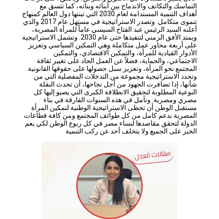
التماسك والتكاتف والاندماج بين أبنائه وبناته، كما تتسق مع
أهداف التنمية المستدامة لعام 2030 التي تبنتها دول العالم كمنهاج
تنموى متكامل. وتصدر الاستراتيجية في مستهل عام 2017 والذي
أعلنه السيد الرئيس عبد الفتاح السيسي عاماً للمرأة المصرية،
ويمتد الأفق الزمني لتنفيذها حتى عام 2030. وتشمل الاستراتيجية
على أربعة محاور عمل متكاملة وهي التمكين السياسي وتعزيز
الأدوار القيادية للمرأة، والتمكين الاقتصادي، والتمكين
الاجتماعي، والحماية، فضلاً عن العمل الجاد على تغيير ثقافة
المجتمع نحو المرأة، وتعزيز سبل حصولها على حقوقها القانونية.
وتحدد الاستراتيجية مجموعة من التدخلات المفصلية التي من
شأنها، إذا تضافرت الجهود من أجل نجاحها، أن تحدث النقلة
النوعية المطلوبة لتحقيق الانطلاقة الكبرى التي يصبو إليها كل
مصري ومصرية. ونأمل في هذه السنوات الفارقة في بناء
مستقبل الوطن أن تحظى الاستراتيجية الوطنية لتمكين المرأة
المصرية بدعم كامل من كل طوائف المجتمع ومن كافة قطاعات
الدولة لتحقق مقاصدها لنساء مصر في كل ربوع الوطن لكي يعم
الخير على الجميع ولا يتخلف أحد عن ركب التنمية