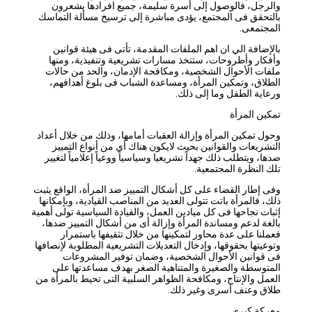
والرجل، فالوصول إلى أسرة سليمة، جميع افرادها يشعرون
بالتحقق فى المجتمع، يؤدى مباشرة إلى ترسيخ مسألة التماسك
المجتمعى.
بالإضافة الي ان اهم الملفات المقدمة، تأتى فى هيئة قوانين
وأفكار وأطروحات، ستتخذ مسارات تشريعية وتنفيذية، ومنها
ملفات الأحوال الشخصية، ومكافحة الإدمان، والحد من حالات
الطلاق، وتمكين المرأة، ومساعدة الشباب فى بلوغ أهدافهم،
ورعاية الطفل وما إلى ذلك.
تمكين المرأة
وحول تمكين المرأة وإزالة العقبات أمامها، وذلك من خلال أعداد
التشريعات والقوانين بحيث لايكون هناك أى من أنواع التمييز
ضدها، ويتطلب ذلك جهداً تشريعيا وسياسياً ووعياً إعلامياً لتغيير
تلك النظرة المجتمعية.
وفى إطار القضاء على كل أشكال التمييز ضد المرأة، الواقع يثبت
ذلك، فالمرأة باتت تتولى العديد من المناصب القيادية، وبإمكانها
إثبات نجاحها فى كل ميادين العمل، والقيادة السياسية تولى أهمية
بالغة لدعم ومساندة المرأة وإزالة أى من أشكال التمييز ضدها،
فعملنا على عدة محاور لتمكينها من خلال تثقيفها باستمرار
وتوعيتها بحقوقها، وإدخال التعديلات التشريعية المطلوبة لإنصافها
فى قوانين الأحوال الشخصية، وضمان توفير المشروعات
المتوسطة والصغيرة والمتناهية الصغر بهدف مساعدتها على
العمل والإنتاج، ومكافحة الظواهر السلبية التى تحيط بالمرأة من
طلاق وعنف أسرى وغير ذلك.
معركة كبري