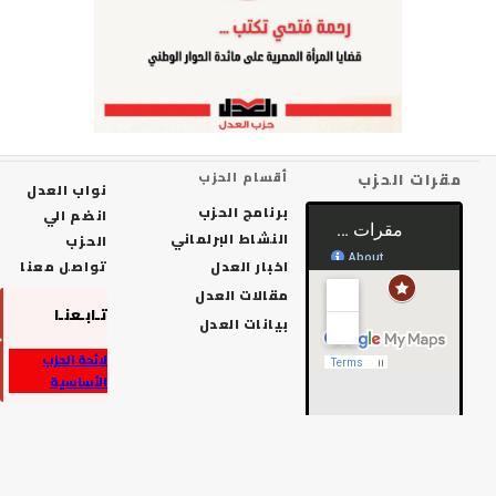
رات الحزب
أقسام الحزب
نواب العدل
برنامج الحزب
انضم الي
النشاط البرلماني
الحزب
اخبار العدل
تواصل معنا
مقالات العدل
تـابـعنـا
بيانات العدل
لائحة الحزب
الأساسية