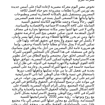
تخوض مصر اليوم معركة مصيرية لإعادة البناء على أسس جديدة
بعد ثورتين أفرزتا تطلعات مشروعة نحو حياة أفضل لكافة
المصريين ومستقبل يليق بالمكانة الحضارية لمصر وبطموحات
بناتها وأبنائها. هذا المسعى النبيل يستدعي شحذ همم المصريين
كلهم، رجالاًً ونساء وحشد طاقاتهم الكاملة لتحقيق التنمية
الشاملة على كافة الأصعدة الاجتماعية والاقتصادية والسياسة،
والتي لا غنى عنها لتتبوأ مصر مكانة تستحقها بجدارة في مصاف
الدول المتقدمة. فدون تمكين حقيقي يتيح للمرأة فرصة تحقيق
ذاتها، ومن ثم يحرر طاقاتها للعطاء ويدعم مشاركتها بيسر وأمان،
لا يكتمل أي جهد تنموي ولا ينجح في تحقيق أهدافه. ولهذا فإن
تمكين المرأة لا يمثل شأناً أو مطلباً خاصاً بالنساء وحدهن، وإنما
هو ضرورة عامة لكل المصريين من أجل بناء وطن قوي متماسك
واثق في مستقبله. في هذا السياق كان للمجلس القومي للمرأة
شرف السعي لخلق حوار مجتمعي واسع النطاق من أجل تطوير
هذه الاستراتيجية الوطنية لتمكين المرأة المصرية، تتوافق حولها
كافة القوى الوطنية والأجهزة المعنية في الدولة، في ظل إرادة
سياسية حاسمة في دعمها للمرأة المصرية، وعازمة على المضي
بجدية في تفعيل كل ما من شأنه تمكينها وتأهيلها للعب دورها
باستحقاق في تنمية وإعلاء شأن الوطن. كما تأتي الاستراتيجية
لتترجم على أرض الواقع دستور توافق المصريون حوله، حرص
في مواده على ترسيخ المساواة في الحقوق والتكافؤ في الفرص
كأسس لبناء المجتمع، وعلى إلزام الدولة المصرية بالقضاء على
كافة أشكال التمييز، وكفالة الحقوق الأساسية والحماية والرعاية
للمرأة في كافة ربوع الوطن. وتتسق الاستراتيجية بشكل كامل
مع روح وتوجهات “رؤية مصر 2030” واستراتيجيتها للتنمية
المستدامة، وتتكامل مع محاور عملها التي تسعى إلى بناء مجتمع
عادل يتميز بالمساواة في الحقوق والفرص، ويحقق أعلى درجات