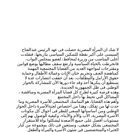
لا شك ان المرأة المصرية حصلت فى عهد الرئيس عبدالفتاح
السيسى على أكبر نقطة للتمكين السياسى بتاريخها، فتقلدت
أعلى المناصب من وزيرة لمحافظ، لعضو بمجلس النواب،
فانخرطت بالحياة السياسية وارتفع سقف مطالبها بوضع قوانين
ومقترحات لمواجهة العديد من القضايا المجتمعية المهمة
كمناهضة العنف وتجريم ختان الإناث وعمالة الأطفال وحماية
حقوق الأرامل والمطلقات، بعد أن حققت انتصارات عدة لا
يستطيع أن ينكرها أحد وقد جاء دورها الآن للمشاركة بالحوار
الوطنى فى ظل الجمهورية الجديدة،
وهذه فرصة كبيرة لطرح كل قضايا المرأة المصرية ومناقشة ،
المشاكل التي تحيط بها داخل المجتمع.
وأهم هذه القضايا، هو التماسك المجتمعى للأسرة المصرية وما
حدث لها من تفكك، وهذا من اختصاص لجنةالأسرة داخل الحوار
الوطني ومن أساسياتها السعى للنظر فى أحوال كل مكونات
الأسرة المصرية، الأب والأم والأبناء، وكيفية الوصول بهم إلى
مستويات أفضل على جميع الأصعدة ليشكلوا نواة للاستقرار
المجتمعى بشكل حقيقى، ونستعين فى ذلك بمجموعة من كبار
الخبراء والمتخصصين فى شئون الأسرة والمرأة والطفل