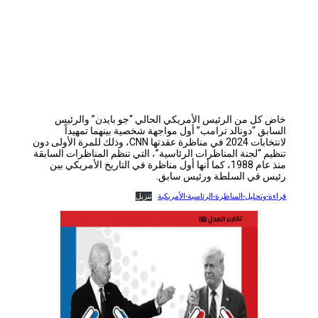
خاض كل من الرئيس الأمريكي الحالي “جو بايدن” والرئيس
السابق “دونالد ترامب” أول مواجهة شخصية بينهما تمهيداً
لانتخابات 2024 في مناظرة عقدتها CNN، وذلك للمرة الأولى دون
تنظيم “لجنة المناظرات الرئاسية”، التي تنظم المناظرات السابقة
منذ عام 1988، كما أنها أول مناظرة في التاريخ الأمريكي بين
رئيس في السلطة ورئيس سابق.
قراءة-وتحليل-المناظرة-الرئاسية-الأمريكية
تنزيل