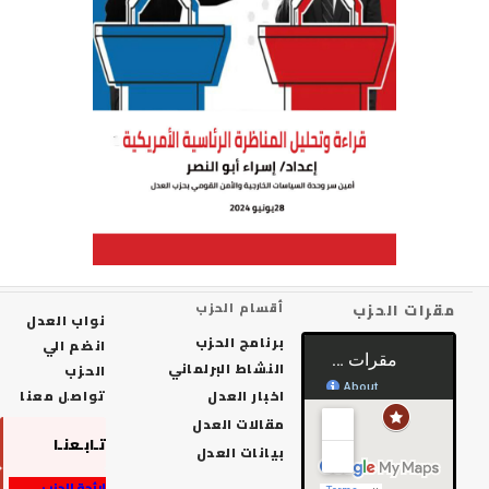
رات الحزب
أقسام الحزب
نواب العدل
برنامج الحزب
انضم الي
النشاط البرلماني
الحزب
اخبار العدل
تواصل معنا
مقالات العدل
تـابـعنـا
بيانات العدل
لائحة الحزب