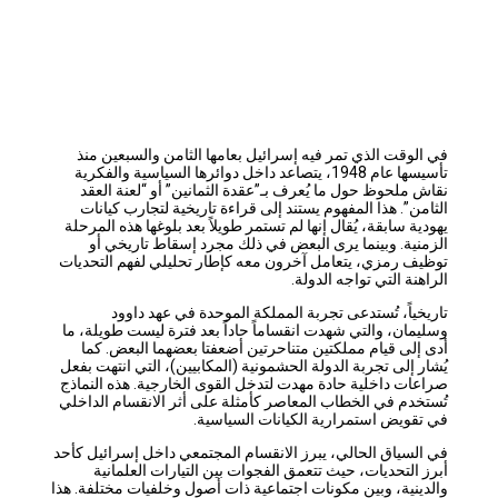
في الوقت الذي تمر فيه إسرائيل بعامها الثامن والسبعين منذ
تأسيسها عام 1948، يتصاعد داخل دوائرها السياسية والفكرية
نقاش ملحوظ حول ما يُعرف بـ”عقدة الثمانين” أو “لعنة العقد
الثامن”. هذا المفهوم يستند إلى قراءة تاريخية لتجارب كيانات
يهودية سابقة، يُقال إنها لم تستمر طويلاً بعد بلوغها هذه المرحلة
الزمنية. وبينما يرى البعض في ذلك مجرد إسقاط تاريخي أو
توظيف رمزي، يتعامل آخرون معه كإطار تحليلي لفهم التحديات
الراهنة التي تواجه الدولة.
تاريخياً، تُستدعى تجربة المملكة الموحدة في عهد داوود
وسليمان، والتي شهدت انقساماً حاداً بعد فترة ليست طويلة، ما
أدى إلى قيام مملكتين متناحرتين أضعفتا بعضهما البعض. كما
يُشار إلى تجربة الدولة الحشمونية (المكابيين)، التي انتهت بفعل
صراعات داخلية حادة مهدت لتدخل القوى الخارجية. هذه النماذج
تُستخدم في الخطاب المعاصر كأمثلة على أثر الانقسام الداخلي
في تقويض استمرارية الكيانات السياسية.
في السياق الحالي، يبرز الانقسام المجتمعي داخل إسرائيل كأحد
أبرز التحديات، حيث تتعمق الفجوات بين التيارات العلمانية
والدينية، وبين مكونات اجتماعية ذات أصول وخلفيات مختلفة. هذا