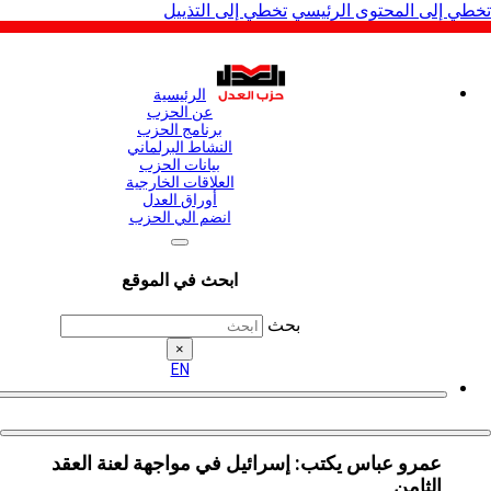
لى المحتوى الرئيسي
تخطي إلى التذييل
الرئيسية
عن الحزب
برنامج الحزب
النشاط البرلماني
بيانات الحزب
العلاقات الخارجية
أوراق العدل
انضم الي الحزب
ابحث في الموقع
بحث
×
EN
عمرو عباس يكتب: إسرائيل في مواجهة لعنة العقد
الثامن