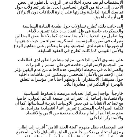
الاستقطاب لم يعد مجرد اختلاف في الرؤى، بل تطور في بعض
الأحيان إلى حالة من التوتر السياسي الحاد، ما يثير تساؤلات حول
تماسك البنية الداخلية وقدرتها على إدارة الخلافات دون الانزلاق
إلى أزمات أعمق.
إلى جانب ذلك، تُطرح تساؤلات حول طبيعة القيادة السياسية
والعسكرية، خاصة في ظل انتقادات داخلية تتعلق بالأداء،
وبالتعامل مع التحديات الأمنية المعقدة. كما يلاحظ بعض المحللين
تغيرات في صورة المؤسسة العسكرية، سواء من حيث جاهزيتها
أو صورتها الذهنية لدى المجتمع، وهو ما ينعكس على مفاهيم الردع
والأمن القومي كما كانت تُطرح في العقود السابقة.
على مستوى الأمن الداخلي، تتزايد مشاعر القلق لدى قطاعات
من المجتمع الإسرائيلي، خاصة في ظل استمرار التوترات
والصراعات في محيطه الإقليمي. هذه الحالة من عدم اليقين تؤثر
على الإحساس بالأمان الشخصي، وتنعكس في نقاشات داخلية
حول مستقبل الاستقرار، بل وتظهر أحياناً في مؤشرات تتعلق
بالهجرة أو التفكير في مغادرة البلاد.
خارجياً، تواجه إسرائيل تحديات مرتبطة بالضغوط السياسية
والاقتصادية، إضافة إلى تغيرات في طبيعة الدعم الدولي، خاصة
مع تصاعد الانتقادات في بعض الأوساط الغربية لسياساتها. كما أن
تكلفة الصراعات المستمرة تفرض أعباءً اقتصادية متزايدة، ما
يضع صناع القرار أمام معادلات معقدة بين الأمن والاقتصاد
والاستقرار الداخلي.
في المحصلة، يظل مفهوم “لعنة العقد الثامن” أقرب إلى إطار
رمزي أو تحليلي يعكس حالة من القلق والتساؤل داخل المجتمع
الإسرائيلي أكثر من كونه قانوناً تاريخياً حتمياً. ومع ذلك، فإن