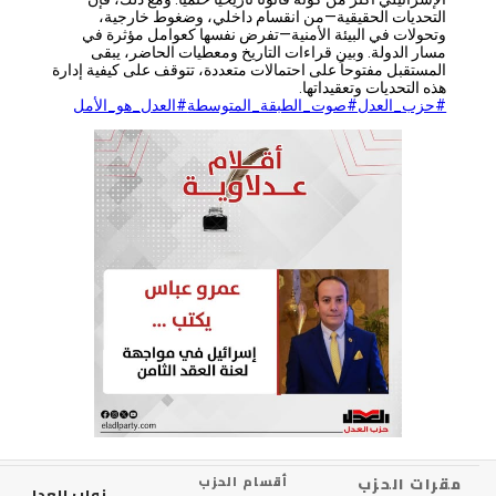
التحديات الحقيقية—من انقسام داخلي، وضغوط خارجية،
وتحولات في البيئة الأمنية—تفرض نفسها كعوامل مؤثرة في
مسار الدولة. وبين قراءات التاريخ ومعطيات الحاضر، يبقى
المستقبل مفتوحاً على احتمالات متعددة، تتوقف على كيفية إدارة
هذه التحديات وتعقيداتها.
#حزب_العدل
#صوت_الطبقة_المتوسطة
#العدل_هو_الأمل
رات الحزب
أقسام الحزب
نواب العدل