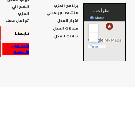
برنامج الحزب
انضم الي
النشاط البرلماني
الحزب
اخبار العدل
تواصل معنا
مقالات العدل
تـابـعنـا
بيانات العدل
لائحة الحزب
الأساسية