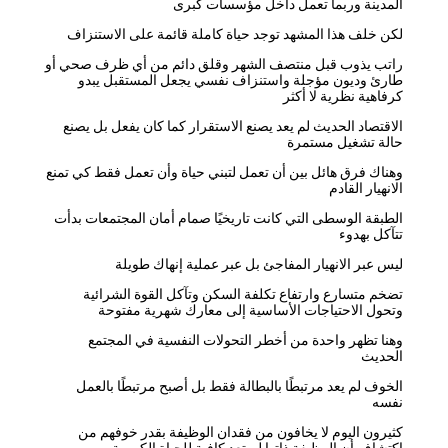
المدينة وربما تعمل داخل مؤسسات كبرى
لكن خلف هذا المشهد توجد حياة كاملة قائمة على الاستنزاف
راتب يذوب قبل منتصف الشهر وقلق دائم من أي ظرف صحي أو
طارئ وديون مؤجلة واستنزاف نفسي يجعل المستقبل يبدو
كرفاهية نظرية لا أكثر
الاقتصاد الحديث لم يعد يصنع الاستقرار كما كان يفعل بل يصنع
حالة تشغيل مستمرة
وهناك فرق هائل بين أن تعمل لتبني حياة وأن تعمل فقط كي تمنع
الانهيار القادم
الطبقة الوسطى التي كانت تاريخيًا صمام أمان المجتمعات بدأت
تتآكل بهدوء
ليس عبر الانهيار المفاجئ بل عبر عملية إنهاك طويلة
تضخم متسارع وارتفاع تكلفة السكن وتآكل القوة الشرائية
وتحول الاحتياجات الأساسية إلى معارك شهرية مفتوحة
وهنا تظهر واحدة من أخطر التحولات النفسية في المجتمع
الحديث
الخوف لم يعد مرتبطًا بالبطالة فقط بل أصبح مرتبطًا بالعمل
نفسه
كثيرون اليوم لا يخافون من فقدان الوظيفة بقدر خوفهم من
اكتشاف أن الوظيفة ذاتها لم تعد كافية للحياة الكريمة