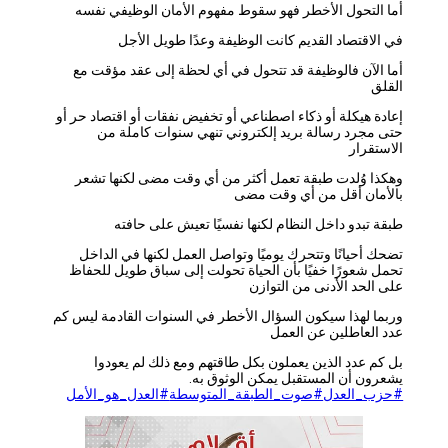
أما التحول الأخطر فهو سقوط مفهوم الأمان الوظيفي نفسه
في الاقتصاد القديم كانت الوظيفة وعدًا طويل الأجل
أما الآن فالوظيفة قد تتحول في أي لحظة إلى عقد مؤقت مع
القلق
إعادة هيكلة أو ذكاء اصطناعي أو تخفيض نفقات أو اقتصاد حر أو
حتى مجرد رسالة بريد إلكتروني تنهي سنوات كاملة من
الاستقرار
وهكذا وُلدت طبقة تعمل أكثر من أي وقت مضى لكنها تشعر
بالأمان أقل من أي وقت مضى
طبقة تبدو داخل النظام لكنها نفسيًا تعيش على حافته
تضحك أحيانًا وتتحرك يوميًا وتواصل العمل لكنها في الداخل
تحمل شعورًا خفيًا بأن الحياة تحولت إلى سباق طويل للحفاظ
على الحد الأدنى من التوازن
وربما لهذا سيكون السؤال الأخطر في السنوات القادمة ليس كم
عدد العاطلين عن العمل
بل كم عدد الذين يعملون بكل طاقتهم ومع ذلك لم يعودوا
يشعرون أن المستقبل يمكن الوثوق به.
#حزب_العدل
#صوت_الطبقة_المتوسطة
#العدل_هو_الأمل