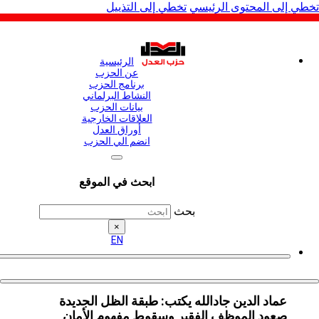
لى المحتوى الرئيسي
تخطي إلى التذييل
الرئيسية
عن الحزب
برنامج الحزب
النشاط البرلماني
بيانات الحزب
العلاقات الخارجية
أوراق العدل
انضم الي الحزب
ابحث في الموقع
بحث
×
EN
عماد الدين جادالله يكتب: طبقة الظل الجديدة
صعود الموظف الفقير وسقوط مفهوم الأمان