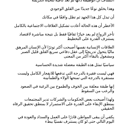
وهذا يخلق نوعًا جديدًا من القلق الوجودي
أن تبذل كل هذا الجهد ثم تظل واقفًا في مكانك
الأخطر أن هذه الحالة أعادت تشكيل العلاقات الاجتماعية بالكامل
تأخر الزواج لم يعد خيارًا ثقافيًا فقط بل نتيجة مباشرة لاقتصاد
يستنزف القدرة على التخطيط
العلاقات الإنسانية نفسها أصبحت أكثر توترًا لأن الإنسان المرهق
ماليًا يتحول تدريجيًا إلى عقل دفاعي سريع القلق قليل الصبر
ومشغول بالبقاء أكثر من المعنى
سياسيًا تمثل هذه الطبقة معضلة شديدة الحساسية
فهي ليست فقيرة بالدرجة التي تدفعها للانفجار الكامل وليست
مستقرة بالدرجة التي تمنحها الولاء والطمأنينة
إنها طبقة معلقة بين الخوف والطموح بين الرغبة في الصعود
والرعب من السقوط
ولهذا أصبحت بعض الحكومات والشركات تدير المجتمعات
بمنطق الإبقاء على القدرة على الاستمرار لا بمنطق تحقيق الرفاه
الحقيقي
يكفي أن يبقى المواطن قادرًا على العمل والسداد والعودة في
اليوم التالي حتى لو كان يستنزف نفسيًا ببطء