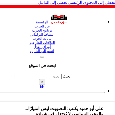
لى المحتوى الرئيسي
تخطي إلى التذييل
الرئيسية
عن الحزب
برنامج الحزب
النشاط البرلماني
بيانات الحزب
العلاقات الخارجية
أوراق العدل
انضم الي الحزب
ابحث في الموقع
بحث
×
EN
علي أبو حميد يكتب: التصويت ليس امتيازًا…
والوعي السياسي لا يُختزل في شهادة