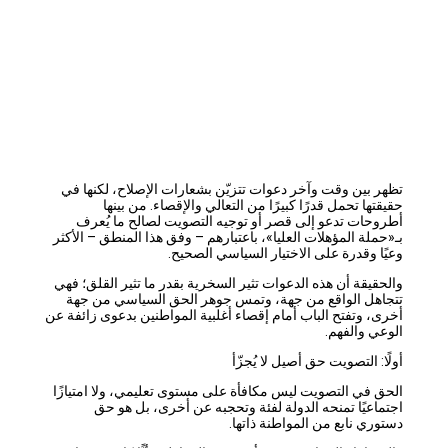
تظهر بين وقت وآخر دعوات تتزيّن بشعارات الإصلاح، لكنها في
حقيقتها تحمل قدرًا كبيرًا من التعالي والإقصاء. من بينها
أطروحات تدعو إلى قصر أو توجيه التصويت لصالح ما يُعرف
بـ«حملة المؤهلات العليا»، باعتبارهم – وفق هذا المنطق – الأكثر
وعيًا وقدرة على الاختيار السياسي الصحيح.
والحقيقة أن هذه الدعوات تثير السخرية بقدر ما تثير القلق؛ فهي
تتجاهل الواقع من جهة، وتمس جوهر الحق السياسي من جهة
أخرى، وتفتح الباب أمام إقصاء أغلبية المواطنين بدعوى زائفة عن
الوعي والفهم.
أولًا: التصويت حق أصيل لا يُجزّأ
الحق في التصويت ليس مكافأة على مستوى تعليمي، ولا امتيازًا
اجتماعيًا تمنحه الدولة لفئة وتحجبه عن أخرى، بل هو حق
دستوري نابع من المواطنة ذاتها.