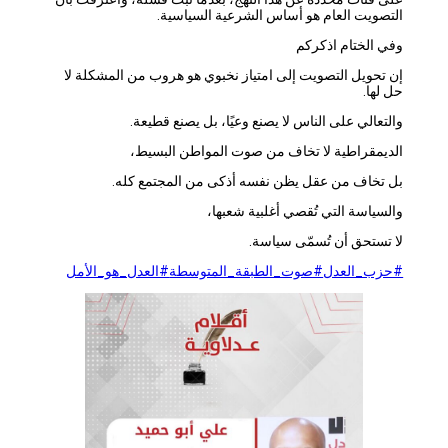
التصويت العام هو أساس الشرعية السياسية.
وفي الختام اذكركم
إن تحويل التصويت إلى امتياز نخبوي هو هروب من المشكلة لا
حل لها.
والتعالي على الناس لا يصنع وعيًا، بل يصنع قطيعة.
الديمقراطية لا تخاف من صوت المواطن البسيط،
بل تخاف من عقل يظن نفسه أذكى من المجتمع كله.
والسياسة التي تُقصي أغلبية شعبها،
لا تستحق أن تُسمّى سياسة.
#حزب_العدل
#صوت_الطبقة_المتوسطة
#العدل_هو_الأمل