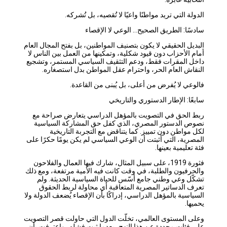
الدولة التي تريد مواطنًا واعيًا لا تُقصيه، بل تُشركه.
سادسًا: الطريق الصحيح… الوعي لا الإقصاء
البديل الحقيقي لا يكون بتصنيف المواطنين، بل بفتح المجال العام
أمام الأحزاب دون قيود شكلية، وتمكينها من العمل بين الناس لا
داخل المقرات فقط، ودعم التثقيف السياسي المستمر، وتشجيع
النقاش العام الحر، واحترام عقل المواطن بدل استصغاره.
فالوعي لا يُفرض من أعلى، بل يُبنى من القاعدة.
سابعًا: الإطار الدستوري والتاريخي
ربط الحق في التصويت بالمؤهل الدراسي يتعارض صراحة مع
نصوص الدستور المصري، الذي كفل حق المشاركة السياسية
لكل مواطن دون تمييز. كما يتناقض مع التجربة التاريخية
المصرية، التي أثبتت أن الوعي السياسي لم يكن يومًا حكرًا على
فئة تعليمية بعينها.
فثورة 1919، على سبيل المثال، شارك فيها العمال والفلاحون
والحرفيون والطلبة، في وقت كانت فيه الأمية مرتفعة، ومع ذلك
تشكّل وعي وطني جامع أسّس للحياة السياسية الحديثة. ولم
تعرف الدساتير المصرية المتعاقبة أي محاولة لربط الحقوق
السياسية بالمؤهل الدراسي، إدراكًا بأن الإقصاء يُضعف الدولة ولا
يحميها.
وعلى المستوى العالمي، تخلّت الدول التي حاولت قصر التصويت
على فئات محددة عن هذا النهج، بعدما ثبت فشله، واعترفت بأن