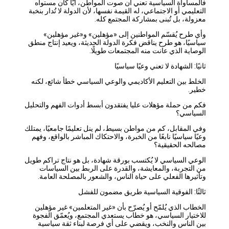
فالمساواة السياسية تعني أن صوت المواطن، أيًّا كان مستواه
التعليمي أو الاجتماعي، له القيمة نفسها، لأن الدولة لا تُدار بنخبة
معزولة، بل تُبنى بمشاركة المجتمع كله.
وأي طرح يُقسّم المواطنين إلى «مؤهلين» و«غير مؤهلين»
سياسيًا، هو طرح يناقض فكرة الدولة الحديثة، ويعيد إنتاج منطق
الوصاية الذي عانت منه المجتمعات طويلًا.
ثانيًا: الشهادة لا تعني وعيًا سياسيًا
الخلط بين التعليم الأكاديمي والوعي السياسي خطأ شائع، لكنه
خطير.
فكم من حملة مؤهلات عليا يفتقدون أبسط أدوات الفهم والتحليل
السياسي؟
وفي المقابل، كم من مواطن بسيط، لم ينل تعليمًا جامعيًا، يمتلك
وعيًا سياسيًا نابعًا من الخبرة، والاحتكاك المباشر بالواقع، وفهم
مصالحه الحقيقية؟
الوعي السياسي لا يُكتسب بورقة شهادة، بل هو نتاج تراكم طويل
من التجربة، والمعايشة، والقدرة على الربط بين السياسات
وتأثيرها الفعلي على حياة الناس، والشعور بالمصلحة العامة.
ثالثًا: الفوقية السياسية طريق مضمون للفشل
الخطاب الذي يُلمّح أو يُصرّح بأن «غير المتعلمين» غير مؤهلين
للاختيار السياسي، هو خطاب يستعدي المجتمع، ويُعمّق الفجوة
بين الناس والنخب، ويقضي على أي فرصة لبناء ثقة سياسية