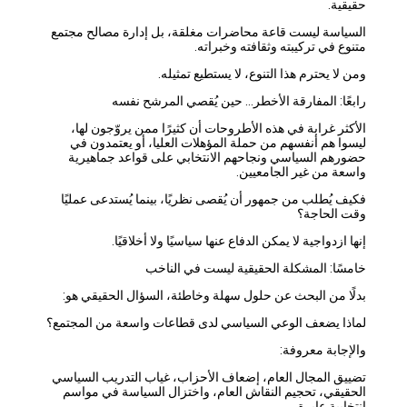
حقيقية.
السياسة ليست قاعة محاضرات مغلقة، بل إدارة مصالح مجتمع
متنوع في تركيبته وثقافته وخبراته.
ومن لا يحترم هذا التنوع، لا يستطيع تمثيله.
رابعًا: المفارقة الأخطر… حين يُقصي المرشح نفسه
الأكثر غرابة في هذه الأطروحات أن كثيرًا ممن يروّجون لها،
ليسوا هم أنفسهم من حملة المؤهلات العليا، أو يعتمدون في
حضورهم السياسي ونجاحهم الانتخابي على قواعد جماهيرية
واسعة من غير الجامعيين.
فكيف يُطلب من جمهور أن يُقصى نظريًا، بينما يُستدعى عمليًا
وقت الحاجة؟
إنها ازدواجية لا يمكن الدفاع عنها سياسيًا ولا أخلاقيًا.
خامسًا: المشكلة الحقيقية ليست في الناخب
بدلًا من البحث عن حلول سهلة وخاطئة، السؤال الحقيقي هو:
لماذا يضعف الوعي السياسي لدى قطاعات واسعة من المجتمع؟
والإجابة معروفة:
تضييق المجال العام، إضعاف الأحزاب، غياب التدريب السياسي
الحقيقي، تحجيم النقاش العام، واختزال السياسة في مواسم
انتخابية عابرة.