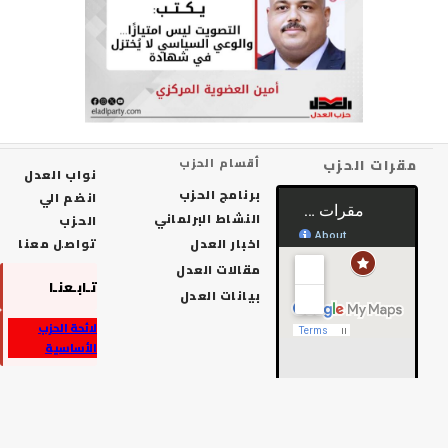
رات الحزب
أقسام الحزب
نواب العدل
برنامج الحزب
انضم الي
النشاط البرلماني
الحزب
اخبار العدل
تواصل معنا
مقالات العدل
تـابـعنـا
بيانات العدل
لائحة الحزب
الأساسية