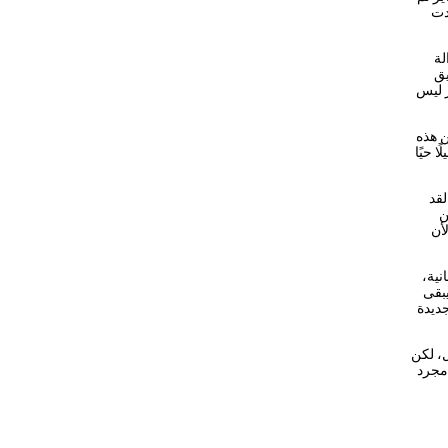
دت
لة
يق
ر ليس
ن هذه
يلًا حيًا
لقد
ن
أن
انية،
يبقى
 صفحة جديدة
ل، لكن
 لأن ثورة 25 يناير ليست مجرد