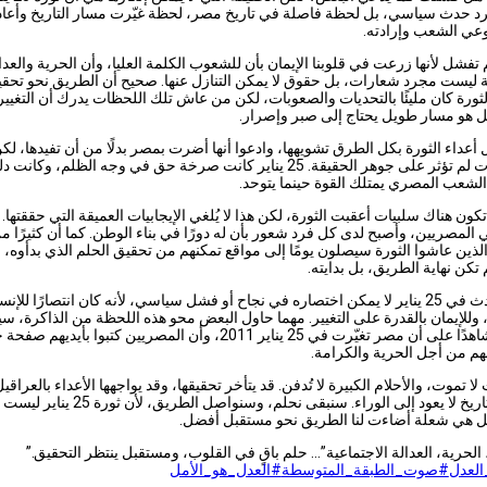
د حدث سياسي، بل لحظة
فاصلة في تاريخ مصر، لحظة غيّرت مسار التاريخ وأعا
عي الشعب وإرادته.
م تفشل لأنها زرعت في قلوبنا الإيمان بأن للشعوب الكلمة العليا، وأن الحرية والعدا
 ليست مجرد شعارات، بل حقوق لا يمكن التنازل عنها. صحيح أن الطريق نحو تحق
ثورة كان مليئًا بالتحديات والصعوبات، لكن من عاش تلك اللحظات يدرك أن التغيي
بل هو مسار طويل يحتاج إلى صبر وإصرار.
 أعداء الثورة بكل الطرق تشويهها، وادعوا أنها أضرت بمصر بدلًا من أن تفيدها، لك
المحاولات لم تؤثر على جوهر الحقيقة. 25 يناير كانت صرخة حق في وجه الظلم، وكانت دل
لشعب المصري يمتلك القوة حينما يتوحد.
تكون هناك سلبيات أعقبت الثورة، لكن هذا لا يُلغي الإيجابيات العميقة التي حققتها. 
ي المصريين، وأصبح لدى كل فرد شعور بأن له دورًا في بناء الوطن. كما أن كثيرًا م
لذين عاشوا الثورة سيصلون يومًا إلى مواقع تمكنهم من تحقيق الحلم الذي بدأوه، ل
 تكن نهاية الطريق، بل بدايته.
إن ما حدث في 25 يناير لا يمكن اختصاره في نجاح أو فشل سياسي، لأنه كان انتصارًا للإنس
 وللإيمان بالقدرة على التغيير. مهما حاول البعض محو هذه اللحظة من الذاكرة، س
التاريخ شاهدًا على أن مصر تغيّرت في 25 يناير 2011، وأن المصريين كتبوا بأيديهم
م من أجل الحرية والكرامة.
لا تموت، والأحلام الكبيرة لا تُدفن. قد يتأخر تحقيقها، وقد يواجهها الأعداء بالعراقي
مسار التاريخ لا يعود إلى الوراء. سنبقى نحلم، وسنواصل الطريق،
ل هي شعلة أضاءت لنا الطريق نحو مستقبل أفضل.
الحرية، العدالة الاجتماعية”… حلم باقٍ في القلوب، ومستقبل ينتظر التحقيق.”
لعدل
#صوت_الطبقة_المتوسطة
#العدل_هو_الأمل