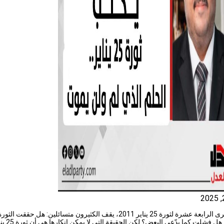
في الذكرى الرابعة عشرة لثورة 25 يناير 2011، يقف الكثيرون متسائلين: هل حققت الثور
أهدافها؟ هل فشلت كما يدّع