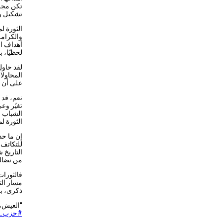
تكن مجر
تشكيل و
الثورة ل
والكرامة
أهداف ال
لحظيًا، 
لقد حاول
على أن ا
نعم، قد 
تغيّر وع
الشباب ا
الثورة لم
للتكاتف،
من نضاله
فالثورات 
ذكرى، ب
“العيش، 
#حزب_ا