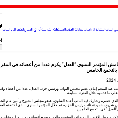
اب
مج الحزب
النشاط البرلماني
بيانات الحزب
العلاقات الخارجية
أوراق العدل
انضم الي الحزب
ب
×
مش المؤتمر السنوي “العدل” يكرم عددا من أعضائه في المقر
 بالتجمع الخامس
ئب عبد المنعم إمام، عضو مجلس النواب ورئيس حزب العدل، عددا من أعضاء وقي
لى ما قدموه خلال الفترة السابقة.
الذي حضره وشارك فيه النائب أحمد القناوي، عضو مجلس الشيوخ وأمين عام الح
 شريف حمودة، نائب رئيس الحزب، تم خلال المؤتمر السنوي، الذي احتضنه المق
”العدل” في التجمع الخامس.
تكريم حفل الإفطار الرمضاني السنوي، والذي حضره أعضاء حزب العدل، وعلى ر