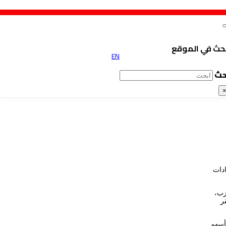
حث في الموقع
EN
حث
ادات
زب،
ر
أسهم