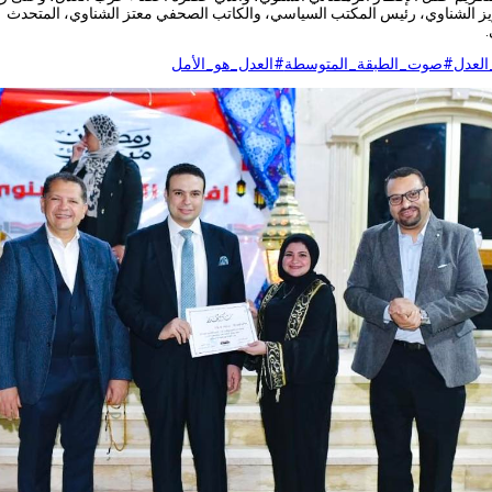
يز الشناوي، رئيس المكتب السياسي، والكاتب الصحفي معتز الشناوي، المتحدث
لعدل
#صوت_الطبقة_المتوسطة
#العدل_هو_الأمل