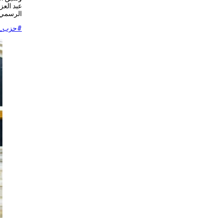
عبد العز
الرسمي.
#حزب_ا