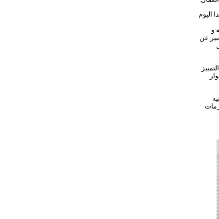
 اليوم
 و
عبير عن
ل
لتمييز
وار
 للأجور لعمال القطاع الخاص إلي حد 6000 جنيه
زمات