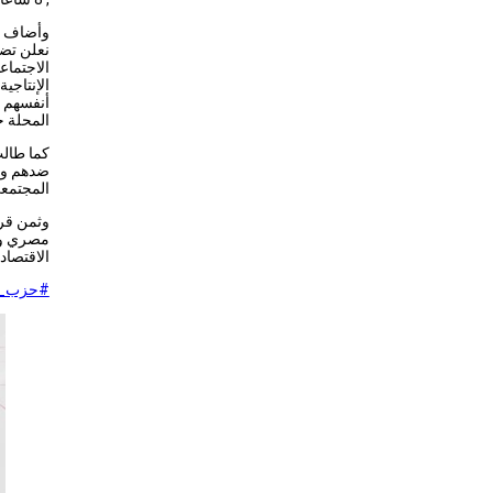
وأضاف “
نعلن تضا
الاجتماعي
الإنتاجية
أنفسهم و
المحلة 
كما طالب
ضدهم وإذ
المجتمعي
مصري و ح
الاقتصاد
#حزب_ا