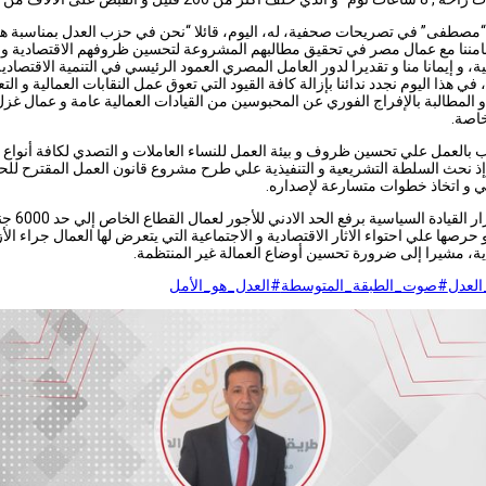
مصطفى” في تصريحات صحفية، له، اليوم، قائلا “نحن في
حزب العدل بمناسبة هذا
مننا مع عمال مصر في تحقيق مطالبهم المشروعة لتحسين ظروفهم الاقتصادية و
ة، و إيمانا منا و تقديرا لدور العامل المصري العمود الرئيسي في التنمية الاقتصادية
، في هذا اليوم نجدد ندائنا بإزالة كافة القيود التي تعوق عمل النقابات العمالية و الت
 المطالبة بالإفراج الفوري عن المحبوسين من القيادات العمالية عامة و عمال غز
خاصة.
 بالعمل علي تحسين ظروف و بيئة العمل للنساء العاملات و التصدي لكافة أنواع ا
 نحث السلطة التشريعية و التنفيذية علي طرح مشروع قانون العمل المقترح للح
 و اتخاذ خطوات متسارعة لإصداره.
وثمن قرار القيادة السياسية برفع الحد الادني
رصها علي احتواء الاثار الاقتصادية و الاجتماعية التي يتعرض لها العمال جراء الأ
ية، مشيرا إلى ضرورة تحسين أوضاع العمالة غير المنتظمة.
لعدل
#صوت_الطبقة_المتوسطة
#العدل_هو_الأمل