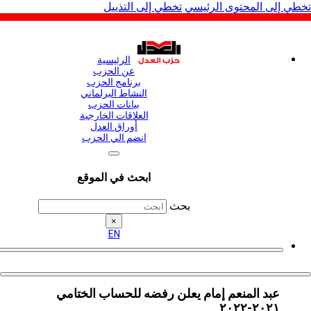
لى المحتوى الرئيسي
تخطي إلى التذييل
الرئيسية
عن الحزب
برنامج الحزب
النشاط البرلماني
بيانات الحزب
العلاقات الخارجية
أوراق العدل
انضم الي الحزب
ابحث في الموقع
بحث
×
EN
عبد المنعم إمام يعلن رفضه للحساب الختامي
٢٠٢١-٢٠٢٢