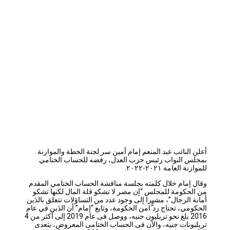
أعلن النائب عبد المنعم إمام أمين سر لجنة الخطة والموازنة
بمجلس النواب رئيس حزب العدل، رفضه للحساب الختامي
للموازنة العامة ٢٠٢١-٢٠٢٢.
وقال إمام خلال كلمته بجلسة مناقشة الحساب الختامي المقدم
من الحكومة للمجلس “إن مصر لا تشكو قلة المال لكنها تشكو
أمانة الرجال”، مشيرا إلى وجود عدد من التساؤلات تتعلق بالدَين
الحكومي، تحتاج رد ًّامن الحكومة، وتابع “إمام” أن الدَين في عام
2016 بلغ نحو تريليون جنيه، ووصل فى عام 2019 إلى أكثر من 4
تريليونات جنيه، والآن فى الحساب الختامى المعروض، يتعدى