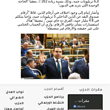
الـ6 تريليونات جنيه، وذلك بنسبة زيادة 262 ٪؜، معقبا “الحاجة
الوحيدة اللي بتزيد هي الديون”.
وأشار إمام إلى وجود اختلاف في أرقام الدَين، قائلا “أرقام
صندوق النقد عن الدَين الداخلي 5 تريليونات جنيه، وإحنا بنتكلم
في 4.8 مليار جنيه، الفرق ده جاي منين”، مضيفا “هناك
استفسارات بشأن تناقض الأرقام، وأرى أن الحساب الختامي
على غير حقيقته والأرقام غير منضبطة”.
رات الحزب
أقسام الحزب
نواب العدل
برنامج الحزب
انضم الي
النشاط البرلماني
الحزب
اخبار العدل
تواصل معنا