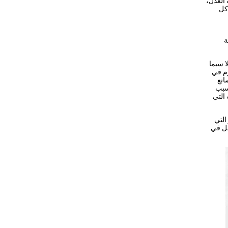
 العدل،
كل
ية
ا سيما
وم في
انع
تسبب
 التي
التي
مل في