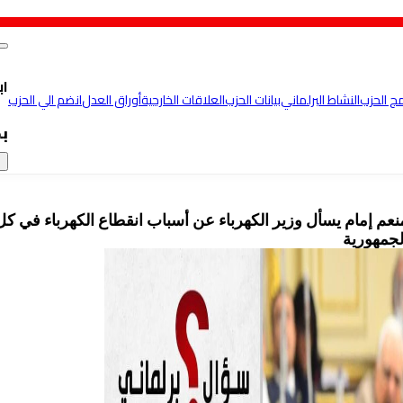
اب
مج الحزب
النشاط البرلماني
بيانات الحزب
العلاقات الخارجية
أوراق العدل
انضم الي الحزب
ب
×
منعم إمام يسأل وزير الكهرباء عن أسباب انقطاع الكهرباء في كل
لجمهورية