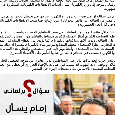
ائب عبد المنعم إمام، أمين سر لجنة الخطة والموازنة بمجلس النواب ورئيس حزب
لماني موجه إلى وزير الكهرباء بشأن أسباب الانقطاعات الكهربائية المتكررة في 
جمهورية
م في سؤاله ان في ضوء إعلان وزارة الكهرباء نجاحها في تحويل العجز الدائم في
احتياجات مصر من الطاقة إلى فائض بنحو 30% من الإنتاج، فما سبب الانقطاعات الكهربائ
 في كل أنحاء الجمهورية؟
ها باتت الآن طقسا يوميا يمتد لساعات في بعض المناطق الحضرية وليست النائية، ول
طق الصناعية الكبرى أمثال المحلة الكبرى ودمياط والعاشر من رمضان ، التي تق
لى الطاقة، وتدور آلاتها وماكيناتها بالكهرباء، كما يؤدي إلى انقطاع المياه في المص
 التجارية، نظرا لاستخدام معظم المصانع مواتير مياه بالكهرباء، مشيرا ان ذلك ي
لمنتجات الغذائية المتجمدة، وأيضا يؤثر ذلك على المصنعين والتجار، هذه الساعات
ها الكهرباء تتسبب في خسائر هائلة من شأنها التأثير على الاقتصاد المصري
يس حزب العدل، انها تؤثر على المواطنين الذين يعانون من موجة الطقس الحار 
لاد، وتوقف آلات التهوية قد يسبب في إصابات بالإجهاد الحراري أو يعطل عن الع
المغلقة المعتمدة بالأساس على مضخات الهواء في التنفس.