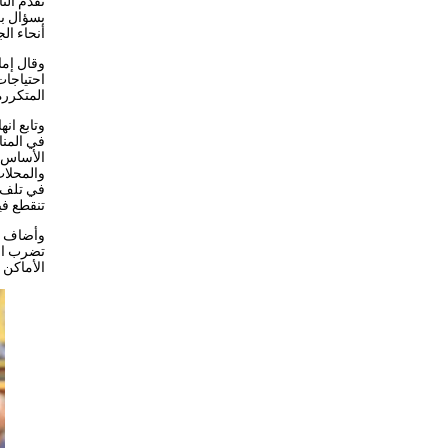
تقدم الن
بسؤال بر
أنحاء ال
وقال إما
المتكررة
وتابع ان
في المنا
الأساس ع
والمحلات
في تلف ا
تنقطع في
وأضاف رئ
تضرب الب
الأماكن 