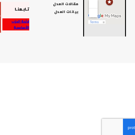
مقالات العدل
تـابـعنـا
بيانات العدل
لائحة الحزب
الأساسية