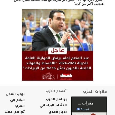
هتجيب اكتر من كده”
رات الحزب
أقسام الحزب
نواب العدل
برنامج الحزب
انضم الي
النشاط البرلماني
الحزب
اخبار العدل
تواصل معنا