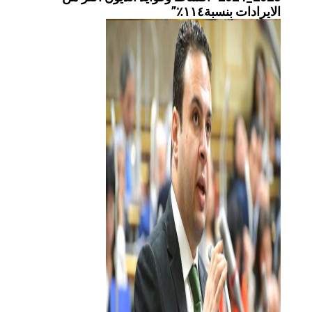
الايرادات بنسبة١١٤٪؜”