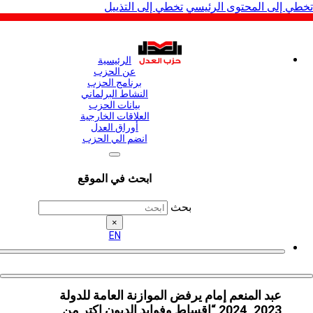
لى المحتوى الرئيسي
تخطي إلى التذييل
الرئيسية
عن الحزب
برنامج الحزب
النشاط البرلماني
بيانات الحزب
العلاقات الخارجية
أوراق العدل
انضم الي الحزب
ابحث في الموقع
بحث
×
EN
عبد المنعم إمام يرفض الموازنة العامة للدولة
2023_2024 “اقساط وفوايد الديون اكتر من