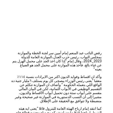
رفض النائب عبد المنعم إمام أمين سر لجنة الخطة والموازنة
بمجلس النواب، رئيس حزب العدل،الموازنة العامة للدولة
2023_2024، وقال إمام “إذا كان اخذ الجد على محمل الهزل ينم
عن غباء بالغ، فأخذ هذه الموازنة على محمل الجد هو الضياع
بعينه”
وأكد ان اقساط وفوايد الديون اكتر من الايرادات بنسبة ١١٤٪
معقبا “؜يعنى رئيس الوزراء بيصحى كل يوم يستلف ٦مليار جنية ده
الواقع اللي بتعمله الحكومة ” وأضاف ان الموازنة تتكلم عن
التقسيم الوظيفي في الأبواب الثمانية، لكن في البيان المالي
مقسم على أبواب ستة دون تحميل أبواب الأقساط والديون،
مشيرا إلى أن النسب الدستورية في الموازنة غير صحيحة وغير
منضبطة ولا تتوافق مع الحقيقة على الإطلاق.
كما انتقد إمام ارباح الهيئة العامة للبترول قائلا “يعنى ايه هيئه
البترول ارباحها ٩١٢ مليون لو شركه بيع مياه معدنيه قطاع خاص