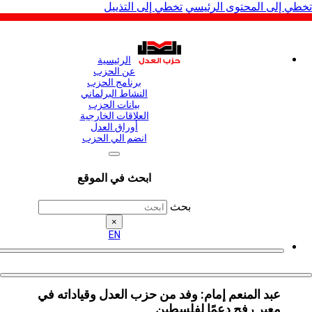
لى المحتوى الرئيسي
تخطي إلى التذييل
الرئيسية
عن الحزب
برنامج الحزب
النشاط البرلماني
بيانات الحزب
العلاقات الخارجية
أوراق العدل
انضم الي الحزب
ابحث في الموقع
بحث
×
EN
عبد المنعم إمام: وفد من حزب العدل وقياداته في
معبر رفح دعمًا لفلسطين