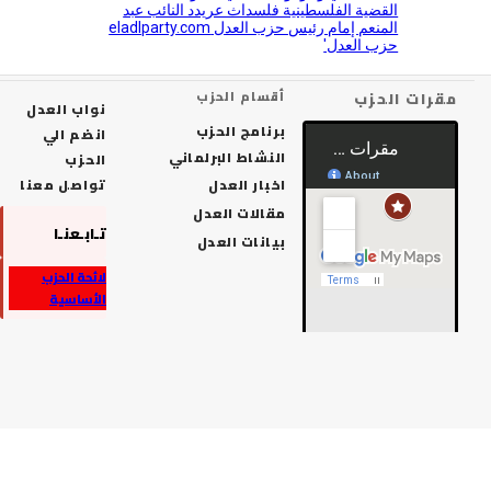
رات الحزب
أقسام الحزب
نواب العدل
برنامج الحزب
انضم الي
النشاط البرلماني
الحزب
اخبار العدل
تواصل معنا
مقالات العدل
تـابـعنـا
بيانات العدل
لائحة الحزب
الأساسية