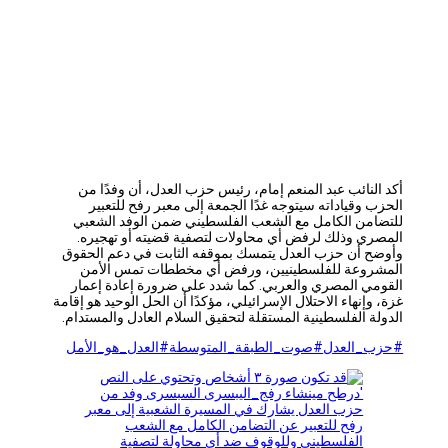
أكد النائب عبد المنعم إمام، رئيس حزب العدل، أن وفدًا من
الحزب وقياداته سيتوجه غدًا الجمعة إلى معبر رفح للتعبير
للتضامن الكامل مع الشعب الفلسطيني ضمن الوفد الشعبي
المصري وذلك لرفض أي
محاولات لتصفية قضيته أو تهجيره.
وأوضح أن حزب العدل يتمسك بموقفه الثابت في دعم الحقوق
المشروعة للفلسطينيين، ورفض أي مخططات تمس الأمن
القومي المصري والعربي. كما شدد على ضرورة إعادة إعمار
غزة، وإنهاء الاحتلال الإسرائيلي، مؤكدًا أن الحل الوحيد هو إقامة
الدولة الفلسطينية المستقلة لتحقيق السلام العادل والمستدام.
#حزب_العدل
#صوت_الطبقة_المتوسطة
#العدل_هو_الأمل