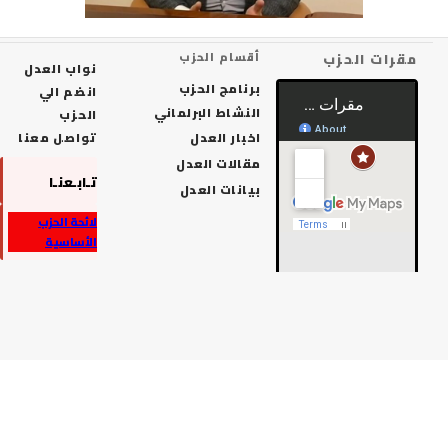
رات الحزب
أقسام الحزب
نواب العدل
برنامج الحزب
انضم الي
النشاط البرلماني
الحزب
اخبار العدل
تواصل معنا
مقالات العدل
تـابـعنـا
بيانات العدل
لائحة الحزب
الأساسية