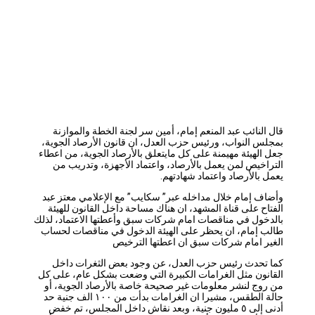
قال النائب عبد المنعم إمام، أمين سر لجنة الخطة والموازنة
بمجلس النواب، ورئيس حزب العدل، ان قانون الأرصاد الجوية،
جعل الهيئة مهيمنة على كل مايتعلق بالأرصاد الجوية، من اعطاء
التراخيص لمن يعمل بالأرصاد، واعتماد الأجهزة، وتدريب من
يعمل بالأرصاد واعتماد شهادتهم.
وأضاف إمام خلال مداخله عبر” سكايب” مع الإعلامي معتز عبد
الفتاح على قناة المشهد، ان هناك مساحة داخل القانون للهيئة
بالدخول في مناقصات امام شركات سبق وأعطتها الاعتماد، لذلك
طالب إمام، ان يحظر على الهيئة الدخول في مناقصات لحساب
الغير امام شركات سبق ان اعطتها الترخيص
كما تحدث رئيس حزب العدل، عن وجود بعض الثغرات داخل
القانون مثل الغرامات الكبيرة التي وضعت بشكل عام، على كل
من روج لنشر معلومات غير صحيحة خاصة بالأرصاد الجوية، أو
حالة الطقس، مشيرا ان الغرامات بدأت من ١٠٠ الف جنية حد
أدنى إلى ٥ مليون جنية، وبعد نقاش داخل المجلس، تم خفض