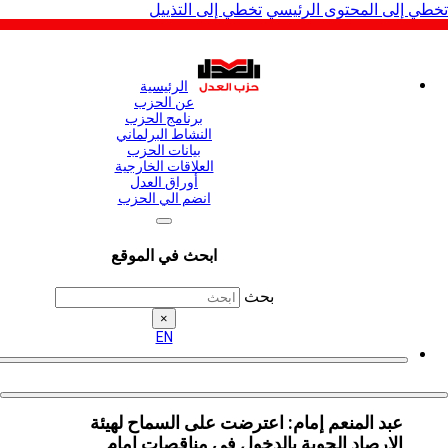
لى المحتوى الرئيسي
تخطي إلى التذييل
الرئيسية
عن الحزب
برنامج الحزب
النشاط البرلماني
بيانات الحزب
العلاقات الخارجية
أوراق العدل
انضم الي الحزب
ابحث في الموقع
بحث
×
EN
عبد المنعم إمام: اعترضت على السماح لهيئة
الارصاد الجوية بالدخول في مناقصات امام