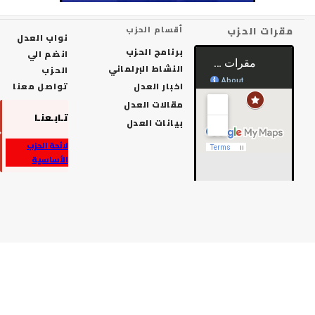
رات الحزب
أقسام الحزب
نواب العدل
برنامج الحزب
انضم الي
النشاط البرلماني
الحزب
اخبار العدل
تواصل معنا
مقالات العدل
تـابـعنـا
بيانات العدل
لائحة الحزب
الأساسية