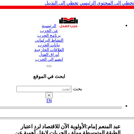
لى المحتوى الرئيسي
تخطي إلى التذييل
الرئيسية
عن الحزب
برنامج الحزب
النشاط البرلماني
بيانات الحزب
العلاقات الخارجية
أوراق العدل
انضم الي الحزب
ابحث في الموقع
بحث
×
EN
عبد المنعم إمام:الأولوية الآن للاقتصاد لرد اعتبار
الطبقة المتوسطة وملف الحريات لايقل أهمية عن