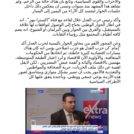
والاحزاب والقوى السياسية، وتابع بأن هناك حالة من الزخم، ولم
نشاهد هذا المشهد منذ سنوات وتمنى ان ينعكس ذلك داخل
جلسات الحوار ليجسد كل الآراء من اليمين إلى اليسار.
وأكد رئيس حزب العدل خلال لقاءه مع قناة “اكسترا نيوز” ، انه
في اطار الحوار الوطني نحتاج إلى الوصول لتوافقات لها علاقة
بالمستقبل، والفرق بين الحوار وبين البرلمان او الشيوخ، انه يضم
كافة أطياف المجتمع مثل رؤساء النقابات.
وعن المحور الأهم من محاور الحوار بالنسبة لحزب العدل أكد
“إمام “ان حزب العدل هو حزب اصلاحي يؤمن انه كان هناك
مسارات اقتصادية كثيرة خاطئة، تم اتخادها من الحكومات
المتعاقبة، والأولوية الآن للاقتصاد و لرد اعتبار الطبقة المتوسطة،
مهتمين بالاقتصاد وآلياته و”لقمة عيش” المصريين ، لكن لايقل
اهمية عن ذلك ملف الحريات، حرية الصحافة والمواطنين
والتعددية فالأمور يجب ان تسير بشكل متوازي ومتناسق لعبور
هذه الأزمة بوعي جمعي ووطني، وبأجندة يتفق عليها كل
الأطراف السياسية.