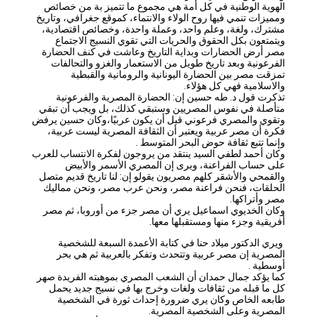
الهوية الوطنية في كل أمة هي مجموع ما تتميز بة من خصائص
ومميزات تنمي فيها روح الولاء والانتماء، كموقع جغرافي، وتاريخ
مشترك، ولغة، وعلم واحد، وعملة واحدة، وخصائص اقتصادية،
ويتمتعون بكل الحقوق والحريات التي تقوي النسيج الاجتماع
مصر أرض الحضارات وبداية التاريخ وعاشت في كنف الحضارة
الفرعونية وبعد تاريخ طويل من الاستعمار والغزو والتحالفات
تمزقت مصر بين الحضارة اليونانية والرومانية والقبطية
والاسلامية فهي كل هؤلاء.
تذكرت قول د. طه حسين إن: الحضارة المصرية والفرعونية
متأصلة في نفوس المصريين وستبقي كذلك، بل ويجب أن تبقي
وتقوي والمصري فرعوني قبل أن يكون عربيًا،وكان حسين يرفض
فكرة أن مصر عربية ويعتبر أن الثقافة المصرية ليست عربية،
وإنما تتبع ثقافة حوض البحر المتوسط .
وكان أحمد لطفي السيد ينتقد من يروجون لفكرة الانتساب للعرب
على حساب الفراعنة، ويرى إن المصري الأسمر والأبيض
والقمحي والأشقر كلهم مصريون يقولو إن: لنا تاريخ قديم متصل
الحلقات، فنحن فراعنة مصر، ونحن عرب مصر، ونحن مماليك
مصر وأتراكها.
وكان الخديوي اسماعيل يري أن مصر جزء من أوروبا، ثم مصر
أفريقية وجزء منها ومستقبلها معها.
ويري الدكتور ميلاد حنا في كتابة الأعمدة السبعة للشخصية
المصرية إن مصر عربية وتتحدث وتفكر بالعربية ثم هي بحر
أوسطية .
كما يؤكد جمال حمدان أن الشعب المصري بموهبته الفريدة صهر
كل ما قبله من ثقافات ولغات وخرج بها في نسيج جديد يحمل
طابعه الخاص وكان يري ضرورة إحداث ثورة في الشخصية
المصرية وعلى الشخصية المصرية.