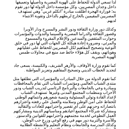
لذا تسعي الدولة للحفاظ على الهوية المصرية وتأصيلها وتعميقها
داخل وجدان المصريين، وكل مؤسسة داخل الدولة لها دور تقوم
به؛ فوزارة الهجرة أطلقت مبادرة “اتكلم عربي” وهي تستهدف
المصريين المقيمين بالخارج لربطهم بالداخل وتقوية الانتماء
لديهم.
وكذلك دور وزارة الثقافة ودور النشر والمسرح ودار الأوبرا
وقصور الثقافة والدراما المصرية والسينما والندوات والمؤتمرات
وحوارت المثقفين والمبدعين والإعلام المقروء والمسموع
والمرئي، وضرورة إعادة هيكلة كل الجهات التي لها دور في خلق
التوعية وتصحيح المفاهيم لكل المصريين للحفاظ على عقلياتهم
وهوياتهم، ويقف كل هؤلاء حائط صد منيع في محاولات طمس
الهوية المصرية.
كما تقوم وزارة الأوقاف، والأزهر الشريف، والكنيسة، بسعى جاد
لتجديد الخطاب الديني وتصحيح المفاهيم وتعزيز المواطنة .
كما تقوم الدولة من خلال المبادرات والمؤتمرات التى تطلقها مثل
منتدى الشباب العالمي ومؤتمرات الشباب التي تقام بالمحافظات
ومبادرة وعي بالجامعات والبرنامج الرئاسي لتدريب الشباب ودور
الأحزاب ومنظمات المجتمع المدنى وغيرها تستهدف الشباب
لإعداد القادة وتولي المسئولية وتنمية شعورهم وانتمائهم الوطني
للحفاظ على أمن الوطن وسلامته والعمل علي رفعته واعتزازهم
بانتصاراته وحزنهم على أي تقصير واحترامهم للعادات والتقاليد
ومشاركة شركاء المجتمع أعيادهم ومناسباتهم الدينية ومشاركتهم
العمل التطوعي لخدمة مجتمعهم واحترامهم للقوانين والدستور .
وللأسرة والتربية دور مهم في رفع الوعي وزرع حب الوطن،
وكذلك المدرسة والجامعات ونظام التعليم والأنشطة الطلابية