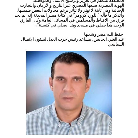
المختلفة تساهم في تعزيز وترسيخ الانتماء والمواطنة.
الهوية المصرية صنعها المصري عبر التاريخ والأزمان والتجارب
الحياتية وهي ثابتة لا تهتز ولا تتأثر برغم محاولات البعض طمسها.
وأتذكر ما قاله “اللورد كرومر” في كتابة مصر المحدثة إنه: لم يجد
فرق بين الأقباط والمسلمين في المسائل العامة وكان الفارق
الوحيد هذا يصلي في مسجد وهذا يصلي في كنيسة”.
حفظ الله مصر وشعبها
عبد الغني الحايس، مساعد رئيس حزب العدل لشئون الاتصال
السياسي