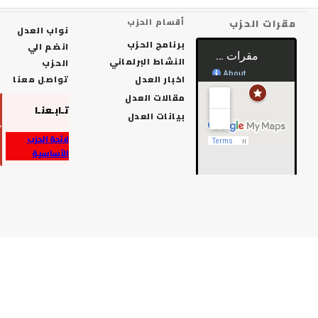
رات الحزب
أقسام الحزب
نواب العدل
برنامج الحزب
انضم الي
النشاط البرلماني
الحزب
اخبار العدل
تواصل معنا
مقالات العدل
تـابـعنـا
بيانات العدل
لائحة الحزب
الأساسية