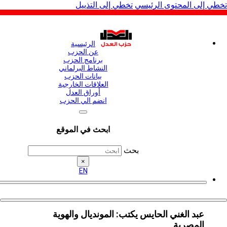
لى المحتوى الرئيسي
تخطي إلى التذييل
الرئيسية
عن الحزب
برنامج الحزب
النشاط البرلماني
بيانات الحزب
العلاقات الخارجية
أوراق العدل
انضم الي الحزب
ابحث في الموقع
بحث
×
EN
عبد الغني الحايس يكتب: المونديال والهوية
المصرية