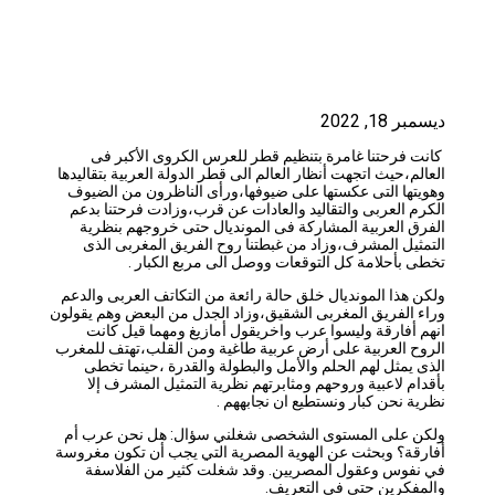
ديسمبر 18, 2022
كانت فرحتنا غامرة بتنظيم قطر للعرس الكروى الأكبر فى
العالم،حيث اتجهت أنظار العالم الى قطر الدولة العربية بتقاليدها
وهويتها التى عكستها على ضيوفها،ورأى الناظرون من الضيوف
الكرم العربى والتقاليد والعادات عن قرب،وزادت فرحتنا بدعم
الفرق العربية المشاركة فى المونديال حتى خروجهم بنظرية
التمثيل المشرف،وزاد من غبطتنا روح الفريق المغربى الذى
تخطى بأحلامة كل التوقعات ووصل الى مربع الكبار .
ولكن هذا المونديال خلق حالة رائعة من التكاتف العربى والدعم
وراء الفريق المغربى الشقيق،وزاد الجدل من البعض وهم يقولون
انهم أفارقة وليسوا عرب واخريقول أمازيغ ومهما قيل كانت
الروح العربية على أرض عربية طاغية ومن القلب،تهتف للمغرب
الذى يمثل لهم الحلم والأمل والبطولة والقدرة ،حينما تخطى
بأقدام لاعبية وروحهم ومثابرتهم نظرية التمثيل المشرف إلا
نظرية نحن كبار ونستطيع ان نجابههم .
ولكن على المستوى الشخصى شغلني سؤال: هل نحن عرب أم
أفارقة؟ وبحثت عن الهوية المصرية التي يجب أن تكون مغروسة
في نفوس وعقول المصريين. وقد شغلت كثير من الفلاسفة
والمفكرين حتى في التعريف.