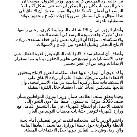
من جانبه، رد المهندس كريم بدوي، وزير البترول، موضحًا أن
حجم المديونيات كان من الممكن أن يتضاعف بشكل أكبر لولا
التوسع في أعمال الاستكشاف والتنقيب، معتبرًا أن الإنفاق في
هذا المجال يمثل استثمارًا ضروريًا لزيادة الإنتاج وتحقيق عوائد
مستقبلية للدولة.
وأشار الوزير إلى أن الاكتشافات البترولية الكبرى، وعلى رأسها
حقل “ظهر”، جاءت نتيجة التوسع في أنشطة البحث
والاستكشاف، مؤكدًا أن الوزارة تعمل وفق خطة تستهدف زيادة
الإنتاج المحلي وتقليل الفجوة بين الإنتاج والاستهلاك.
وأضاف أن انتظام سداد الالتزامات المالية يعزز قدرة القطاع على
جذب الاستثمارات والتوسع في تطوير الحقول، بما يدعم استقرار
الإمدادات ويحد من أي عجز محتمل.
وأكد بدوي أن الوزارة لديها خطة متكاملة لتعزيز الإنتاج وتحقيق
الاكتفاء الذاتي تدريجيًا، مشددًا على أن زيادة الإنفاق على
الاستكشافات تمثل ركيزة أساسية في هذه الاستراتيجية، وأن
نتائجها ستنعكس إيجابيًا على الاقتصاد خلال الفترة المقبلة.
وفيما يتعلق بملف الطاقة، طمأن وزير البترول المواطنين بشأن
صيف 2026، مؤكدًا أنه سيكون “صيفًا آمنًا” دون اللجوء إلى
تخفيف الأحمال أو انقطاع الكهرباء، في ظل التنسيق الكامل مع
وزارة الكهرباء لتوفير احتياجات محطات التوليد من الغاز.
واختتم الوزير بتأكيد استعداده لتقديم عرض تفصيلي أمام لجنة
الخطة والموازنة حول خطة الوزارة، بما يشمل أبعادها المالية
والإدارية، وفتح باب النقاش حولها خلال الاجتماعات المقبلة.