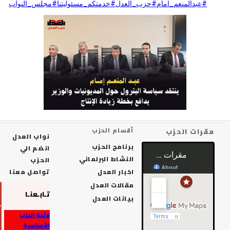
#عبدالمنعم_امام
#حزب_العدل
#خدمتكم_مسئوليتنا
#مجلس_النواب
رات الحزب
أقسام الحزب
نواب العدل
برنامج الحزب
انضم الي
النشاط البرلماني
الحزب
اخبار العدل
تواصل معنا
مقالات العدل
تـابـعنـا
بيانات العدل
لائحة الحزب
الأساسية