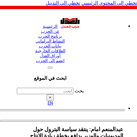
لى المحتوى الرئيسي
تخطي إلى التذييل
الرئيسية
عن الحزب
برنامج الحزب
النشاط البرلماني
بيانات الحزب
العلاقات الخارجية
أوراق العدل
انضم الي الحزب
ابحث في الموقع
بحث
×
EN
عبدالمنعم امام: ينتقد سياسة البترول حول
المديونيات والوزير يدافع بخطة زيادة الإنتاج