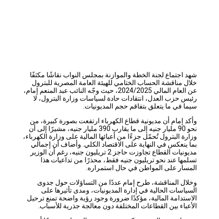
شهد اجتماع لجنة الخطة والموازنة بمجلس النواب نقاشًا مكثفًا
خلال مناقشة الحساب الختامي للهيئة العامة المصرية للبترول
عن العام المالي 2024/2025، حيث وجّه النائب عبد المنعم إمام،
رئيس حزب العدل، انتقادات حادة لسياسات وزارة البترول، لا
سيما في ما يتعلق بتفاقم حجم المديونيات.
وأكد إمام أن مديونية قطاع الكهرباء ارتفعت بصورة كبيرة، من
نحو 90 مليار جنيه إلى ما يقارب 390 مليار جنيه، مشيرًا إلى أن
وزارة البترول تُحمّل جزءًا من أعبائها المالية على وزارة الكهرباء،
بما ينعكس في النهاية على الاقتصاد الكلي. وأضاف أن إجمالي
مديونيات القطاع تجاوزت حاجز 2 تريليون جنيه، رغم أن الوزير
تسلمها عند نحو تريليون جنيه فقط، محذرًا من تداعيات هذا
المسار على المواطن في حال استمراره.
وخلال المناقشة، طرح إمام عددًا من التساؤلات حول جدوى
السياسات الحالية في إدارة المديونيات، ومدى تأثيرها على
الاستدامة المالية، مؤكدًا ضرورة وجود رؤية واضحة تمنع ترحيل
الأعباء بين القطاعات المختلفة دون معالجة جذرية للأسباب.