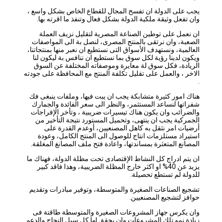
يجب على الدولة ان تفسح المجال للقطاع الخاص بشكل واسع ،
وان تفعل وثيقة ملكية الدولة بشكل فعال وتنفذ ما اقرته بها.
ان نعمل على توطين الصناعة المصرية لتقليل نزيف العملة
الصعبة، وان نرتقى بالمنتج المصرى، لنصل بة الى المواصفات
العالمية، ونستهدف الأسواق التى نستطيع ان نعبر منها بمنتجاتنا،
ويكون لدينا رؤية لكل سوق بما نستطيع ان ننافس بة ليكون لنا
الريادة، فكل سوق لة معايرة وموصفاته المختلفة عن السوق
الاخر ، والعمل على تقليل تكلفة المنتج مع المحافظة على جودته
.
هناك امور كثيرة متشابكة يجب ان يبت فيها، وملفات ينبغى فك
شفراتها لنساعد المستثمر، والنظر الى سعر الفائدة والجمارك
والضرائب وان يكون هناك تيسيرات ضريبية ، وتأخر الإفراجات
الجمركية يجب ان ينتهى، وتحميل المستورد نتيجة التأخير من
أرضيات امر نثقل به كاهل المصنعيين، أوعدم القدرة على
استيراد مستلزمات انتاج للوصول الى المنتج الكامل، وعودة
المصانع المتعثرة بمساندتها، واعادة فتح ملف المصانغ المغلقة.
ان يتم ادراج كل النشاط الإقتصادى تحت مظلة الدولة، فهناك ما
يزيد عن 40% او اكثر خارج المظلة الضريبية، وهذا فاقد كبير
للدولة لم تستطع تحصيلة.
تشجيع الصناعات الصغيرة والمتوسطة، وتوفير مبادرات وتقديم
حوافز لتشجيع المصنعيين.
وان يكرس جهاز المشروعات الصغيرة والمتوسطة طاقتة فى
زيادة نمو تلك المشروعات وان يحقق لها كل سبل النجاح والدعم