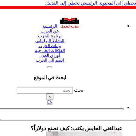
لى المحتوى الرئيسي
تخطي إلى التذييل
الرئيسية
عن الحزب
برنامج الحزب
النشاط البرلماني
بيانات الحزب
العلاقات الخارجية
أوراق العدل
انضم الي الحزب
ابحث في الموقع
بحث
×
EN
عبدالغني الحايس يكتب: كيف تصنع دولاراً؟