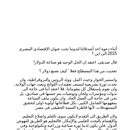
أثناء دعوة احد أصدقائنا لندوتنا تحت عنوان الإقتصادى المصرى
2025 الى اين ؟
قال صديقى: اعتقد ان الحل الوحيد هو صناعة الدولار!
تعجبت من هذا المصطلح فعلا ’ كيف نصنع دولار ؟
واستمر الحوار وحيث اكمل: ووئد الروتين والبروقراطية، وان
نحدث ثورة تشريعية لتنسف تعقيدات اللوائح وتعدد جهات الولاية،
وان نقوم بإستغلال كل مقوماتنا، فلا اعتقد اننا فى حاجة الى
ندوات ومؤتمرات ولجان وتوصيات يتم حبسها فى صناديق، بل
نحن فى حاجة الى العمل الجاد، وان يكون ملف الصناعة
بمفهومها الشامل الكبير، بكل قطاعاتها اولوية اولى لتحقيق
المستهدفات، لأنها قاطرة التنمية الحقيقى فى مصر.
ولان الطريق الى التقدم لايكون سوى بالعلم واصلاح التعليم،
والإهتمام بالبحث العلمى والإبتكار، فالتعليم هو الطريق للنهوض
الدول، فلن يكون لدينا ثورة صناعية وزراعية وتكنولوجية وفى
كافة المجالات سوى بالعلم والمبدعين والمبتكرين، واحتضان كل