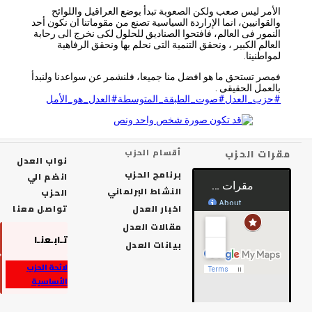
الأمر ليس صعب ولكن الصعوبة تبدأ بوضع العراقيل واللوائح
والقوانيين، انما الإراردة السياسية تصنع من مقوماتنا ان نكون أحد
النمور فى العالم، فافتحوا الصناديق للحلول لكى نخرج الى رحابة
العالم الكبير ، ونحقق التنمية التى نحلم بها ونحقق الرفاهية
لمواطنينا.
فمصر تستحق ما هو افضل منا جميعا، فلنشمر عن سواعدنا ولنبدأ
بالعمل الحقيقى .
#حزب_العدل
#صوت_الطبقة_المتوسطة
#العدل_هو_الأمل
رات الحزب
أقسام الحزب
نواب العدل
برنامج الحزب
انضم الي
النشاط البرلماني
الحزب
اخبار العدل
تواصل معنا
مقالات العدل
تـابـعنـا
بيانات العدل
لائحة الحزب
الأساسية