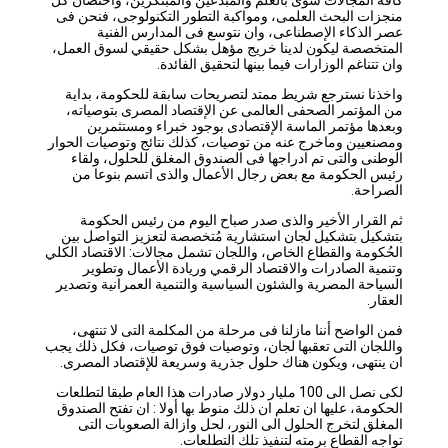
منجزات البحث العلمى، ومواكبة التطور التكنولوجى، فنحن فى
عصر الذكاء الإصطناعى، وان نتوسع فى المدارس الفنية
المتخصصة ليكون لدينا خريج مؤهل بشكل حقيقي لسوق العمل،
وان تتناغم الوزارات فيما بينها لتحقيق الفائدة.
واخذنا نسترجع شريط ممتد لتصريحات سابقة للحكومة، بداية
من المؤتمر الصحفى العالمى عن الإقتصاد المصرى بتوصياته،
وبعدها مؤتمر الماسة الإقتصادى بوجود خبراء ومستثمرين
ومصنعيين وماخرج عنه من توصيات، كذلك نتائج وتوصيات الحوار
الوطنى والتى تم ادراجها فى الصندوق المغلق للحلول، ولقاء
رئيس الحكومة مع بعض رجال الأعمال والذى اتسم بنوعا من
الصراحة.
ثم القرار الأخير والذى صدر صباح اليوم من رئيس الحكومة
بتشكيل بتشكيل لجان استشارية مُتخصصة لتعزيز التواصل بين
الحُكومة والقطاع الخاص، واللجان تشمل مجالات: الاقتصاد الكلي
وتنمية الصادرات والاقتصاد الرقمي وريادة الأعمال وتطوير
السياحة المصرية والشئون السياسية والتنمية العمرانية وتصدير
العقار.
فمن الواضح أننا مازلنا فى مرحلة من المكلمة التى لا تنتهى،
واللجان التى تعقبها لجان، وتوصيات فوق توصيات، فكل ذلك يجب
ان ينتهى، ويكون هناك حلول جذرية وسريعة للإقتصاد المصرى.
لكى نصل الى 100 مليار دولار صادرات هذا العام طبقا لتطلعات
الحكومة، عليها ان تعلم ان ذلك منوط بها أولا : ان تفتح الصندوق
المغلق لتخرج الحلول الى النور، لحل وازالة الصعوبات التى
تواجه القطاع برمته لتنفيذ تلك التطلعات.