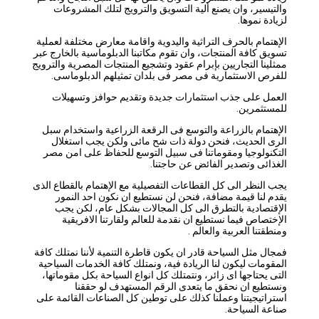
والتيسير، وان يصنع ألية التسويق والترويج لتلك المشروعات
لزيادة نموها.
الإهتمام بالحرف التراثية واليدوية واقامة معارض مختلفة لعملية
تسويق كافة المنتجات، وان تقوم مكاتبنا الدبلوماسية بالخارج عبر
ممثلينا التجاريين بإبرام عقود وتشجيع المنتجات المصرية والترويج
للفرص الاستثمارية فى مصر فى بلدان تمثيلهم الدبلوماسى.
العمل على جذب استثمارات جديدة وتقديم حوافز وتسهيلات
للمستثمرين.
الإهتمام بالزراعة والتوسع فى الرقعة الزراعية واستخدام سبل
الرى الحديث، فنحن دولة ذات شح مائى ولكن يجب استغلال
التكنولوجيا ومقوماتنا فى سبيل التوسع للحفاظ على امن مصر
الغذائى وتصدير الفائض عن حاجتنا.
يجب النظر الى كل القطاعات التفصيلية مع الإهتمام بالقطاع الذى
يقدم لنا قيمة مضافة، فنحن لن نستطيع ان نكون احد النمور
الإقتصادية بالتطرق الى كل المجالات بشكل عام، لكن يجب
الإختصاص فيما نستطيع ان نقدمة للعالم ولقارتنا الافريقية
ومنطقتنا العربية والعالم .
فمجال مثل السياحة قادر ان يكون قاطرة التنمية لأننا نمتلك كافة
المقومات ليكون لنا الريادة فية، ونمتلك كافة الخدمات السياحية
التى يحتاجها اى زائر، ونتمتلك كل انواع السياحة بكل مقوماتها،
ونستطيع ان نحقق ما يتعدى الرقم المستهدف لو حققنا
استراتيجيتنا وعملنا كذلك على توطين كل الصناعات القائمة على
صناعة السياحة.