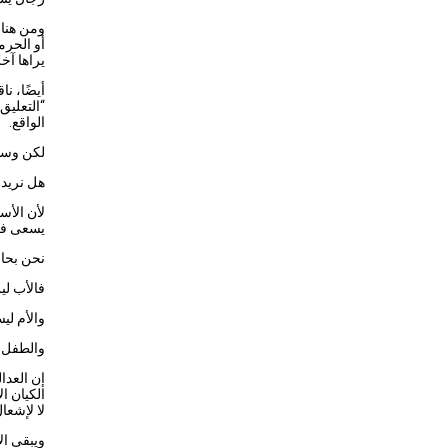
ومن هنا،
أو الحرم
يراها آخ
أيضًا، ن
“التعليق
الواقع.
لكن وسط 
هل نريد ق
لأن الأس
يسعى فقط
نحن بحاج
فالأب ل
والأم ل
والطفل 
إن العدا
الكيان ا
لا لإشعا
ويبقى ا