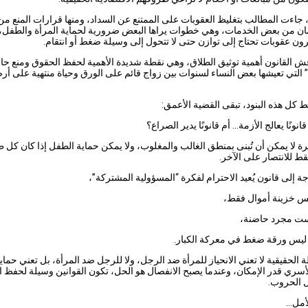
 جاءت المطالب بتغليظ العقوبات على الممتنع عن السداد، ومنها قرارات المنع من
ان من بعض الخدمات، وهي خطوات يراها البعض ضرورية لحماية المرأة والطفل، ب
رون عقوبات تحتاج إلى توازن حتى لا تتحول إلى وسيلة ضغط أو انتقام.
اقش القانون أهمية توثيق الطلاق، وهي نقطة شديدة الأهمية لحفظ الحقوق ومنع حال
” التي تعيشها بعض النساء لسنوات بين زواج قائم على الورق وحياة منتهية على أ
كل هذه البنود، تبقى القضية الأعمق:
انونًا يعالج الأزمة… أم قانونًا يدير الصراع؟
رة لا يمكن أن تُبنى بمنطق الغالب والمغلوب، ولا يمكن حماية الطفل إذا كان كل
 للانتصار على الآخر.
ة إلى قانون يُعيد الاحترام لفكرة “المسؤولية المشتركة”،
يس خزينة أموال فقط،
يست مجرد حاضنة،
ليس ورقة ضغط في معركة الكبار.
لة الحقيقية لا تعني الانحياز للمرأة ضد الرجل، ولا للرجل ضد المرأة، بل تعني حماي
لأسري قدر الإمكان، وعندما يصبح الانفصال هو الحل، تكون القوانين وسيلة لحفظ 
ل الحروب.
لأمل…