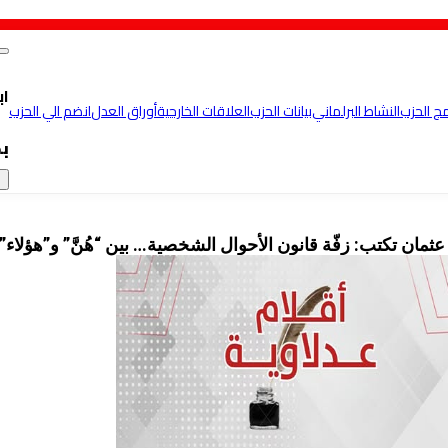
اب
مج الحزب
النشاط البرلماني
بيانات الحزب
العلاقات الخارجية
أوراق العدل
انضم الي الحزب
ب
×
ثمان تكتب: زفّة قانون الأحوال الشخصية… بين “هُنَّ” و”هؤلاء”