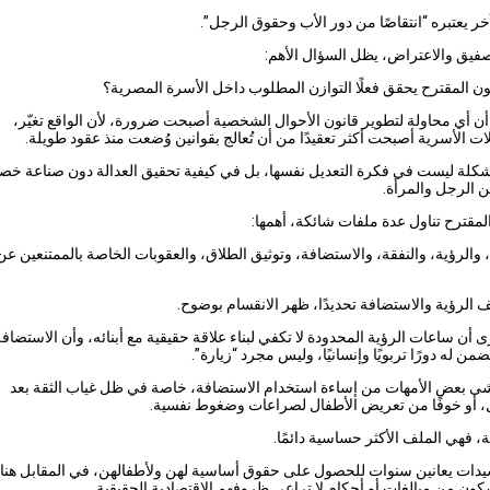
ر يعتبره “انتقاصًا من دور الأب وحقوق الرجل”.
صفيق والاعتراض، يظل السؤال الأهم:
ون المقترح يحقق فعلًا التوازن المطلوب داخل الأسرة المصرية؟
أن أي محاولة لتطوير قانون الأحوال الشخصية أصبحت ضرورة، لأن الواقع تغيّر،
ت الأسرية أصبحت أكثر تعقيدًا من أن تُعالج بقوانين وُضعت منذ عقود طويلة.
كلة ليست في فكرة التعديل نفسها، بل في كيفية تحقيق العدالة دون صناعة خص
ن الرجل والمرأة.
المقترح تناول عدة ملفات شائكة، أهمها:
 والرؤية، والنفقة، والاستضافة، وتوثيق الطلاق، والعقوبات الخاصة بالممتنعين عن 
الرؤية والاستضافة تحديدًا، ظهر الانقسام بوضوح.
ى أن ساعات الرؤية المحدودة لا تكفي لبناء علاقة حقيقية مع أبنائه، وأن الاستضا
ن له دورًا تربويًا وإنسانيًا، وليس مجرد “زيارة”.
شى بعض الأمهات من إساءة استخدام الاستضافة، خاصة في ظل غياب الثقة بعد
، أو خوفًا من تعريض الأطفال لصراعات وضغوط نفسية.
قة، فهي الملف الأكثر حساسية دائمًا.
يدات يعانين سنوات للحصول على حقوق أساسية لهن ولأطفالهن، في المقابل هنا
ون من مبالغات أو أحكام لا تراعي ظروفهم الاقتصادية الحقيقية.