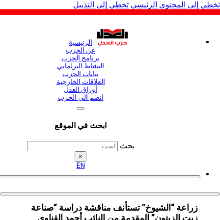
لى المحتوى الرئيسي
تخطي إلى التذييل
الرئيسية
عن الحزب
برنامج الحزب
النشاط البرلماني
بيانات الحزب
العلاقات الخارجية
أوراق العدل
انضم الي الحزب
ابحث في الموقع
بحث
×
EN
زراعة “الشيوخ” تستأنف مناقشة دراسة “صناعة
زيت الزيتون” المقدمة من النائب أحمد القناوي