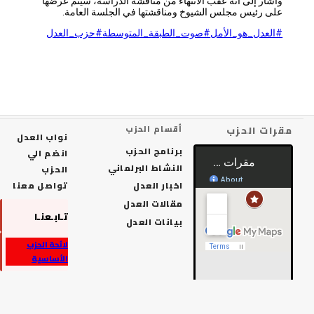
وأشار إلى أنه عقب الانتهاء من مناقشة الدراسة، سيتم عرضها
على رئيس مجلس الشيوخ ومناقشتها في الجلسة العامة.
#العدل_هو_الأمل
#صوت_الطبقة_المتوسطة
#حزب_العدل
رات الحزب
أقسام الحزب
نواب العدل
برنامج الحزب
انضم الي
النشاط البرلماني
الحزب
اخبار العدل
تواصل معنا
مقالات العدل
تـابـعنـا
بيانات العدل
لائحة الحزب
الأساسية