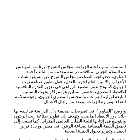
استأنفت أمس، لجنة الزراعة بمجلس الشيوخ، برئاسة المهندس
عبدالسلام الجبلي، مناقشة دراسة مقدمة من النائب أحمد
القناوي، عضو لجنة الصناعة بمجلس الشيوخ عن تنسيقية شباب
الأحزاب والأمين العام لحزب العدل، حول تطوير صناعة زيت
الزيتون كنموذج لدور التصنيع الزراعي في تعزيز القدرة التنافسية
للاقتصاد المصري، بحضور ممثلين عن مراكز بحوث البساتين
التابعة لوزارة الزراعة، والمجلس المصري للزيتون، وهيئة سلامة
الغذاء، ووزارة الزراعة، وعدد من رجال الأعمال.
وأوضح “القناوي”، في تصريحات صحفية ، أن الدراسة قد تقدم بها
خلال دور الانعقاد الماضي، وتهدف إلى تطوير صناعة زيت الزيتون
والتوسع في إنتاجها لتلبية الطلب العالمي المتزايد، كما تسعى إلى
تعميق القيمة المضافة لصناعة الزيتون في مصر، وزيادة فرص
العمل، وتعزيز دخول العملة الصعبة.