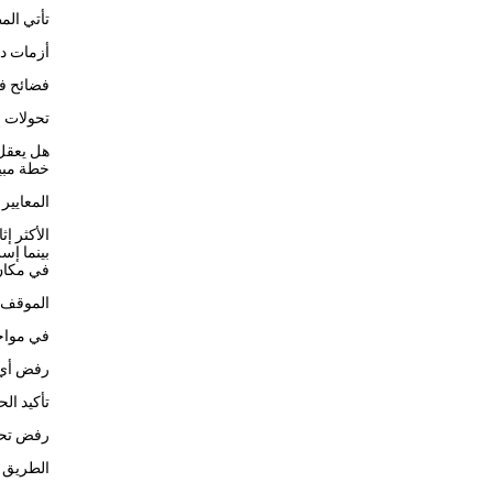
تأتي الم
أزمات دا
فضائح ف
تحولات إ
هل يعقل 
خطة مبيت
المعايير
الأكثر إ
بينما إس
في مكان 
الموقف 
في مواج
رفض أي 
تأكيد ال
رفض تحو
الطريق إ