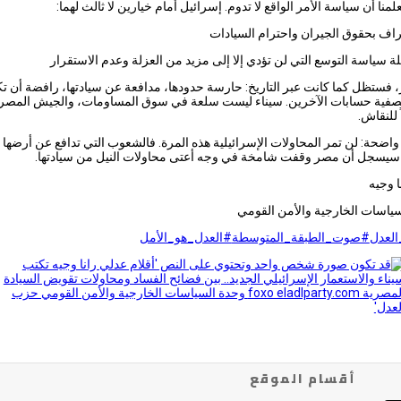
علمنا أن سياسة الأمر الواقع لا تدوم. إسرائيل أمام خيارين لا ثالث لهما:
تراف بحقوق الجيران واحترام السيادات
ة سياسة التوسع التي لن تؤدي إلا إلى مزيد من العزلة وعدم الاستقرار
 فستظل كما كانت عبر التاريخ: حارسة حدودها، مدافعة عن سيادتها، رافضة أن ت
صفية حسابات الآخرين. سيناء ليست سلعة في سوق المساومات، والجيش المص
للنقاش.
واضحة: لن تمر المحاولات الإسرائيلية هذه المرة. فالشعوب التي تدافع عن أرضها ل
خ سيسجل أن مصر وقفت شامخة في وجه أعتى محاولات النيل من سيادتها.
ا وجيه
ياسات الخارجية والأمن القومي
لعدل
#صوت_الطبقة_المتوسطة
#العدل_هو_الأمل
أقسام الموقع