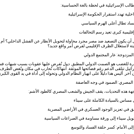
طالب الإسرائيلية في لحظة بالغة الحساسية:
خلية تهدد استقرار الحكومة الإسرائيلية
ساد تطال أعلى الهرم السياسي
قليمية كبرى تعيد رسم التحالفات
أن يكون التصعيد ضد مصر مجرد محاولة لتحويل الأنظار عن الفشل الداخلي؟ أم أ
ة لاستغلال الظرف الإقليمي لفرض أمر واقع جديد؟
 المزدوجة: عار المجتمع الدولي
ثارة للغضب هو الصمت الدولي المطبق. دول تُفرض عليها عقوبات بسبب شبهات فس
رائيل تتلقى الدعم رغم فضائحها الموثقة. انتهاكات تُحارب في مكان وتُغض الطرف 
آخر. أليس هذا دليلاً على انهيار النظام الدولي وتحوله إلى أداة في يد القوى الكبر
المصري: الصمود في وجه العاصفة
هة هذه التحديات، يقف الجيش والشعب المصري كالطود الأشم:
مساس بالسيادة الكاملة على سيناء
حق في تعزيز الوجود العسكري في الأراضي المصرية
يل سيناء إلى ورقة مساومة في الصراعات السياسية
لى الأمام: كسر حلقة الفساد والتوسع