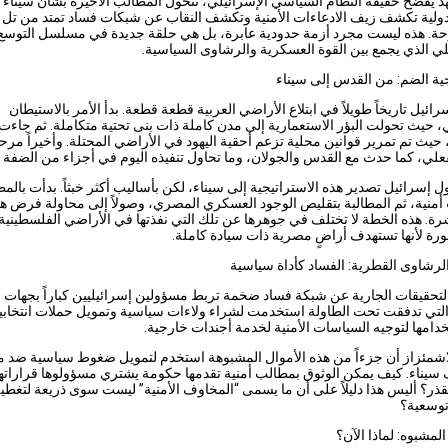
يفضح حقيقة النظام السياسي الإسرائيلي، تتحول المطالب الأخيرة بشأن سيناء 
ولية تكشف زيف الادعاءات الأمنية وتكشف النقاب عن شبكات فساد تمتد من تل 
وحة. هذه ليست مجرد أزمة حدودية عابرة، بل هي حلقة جديدة في مسلسل التوسع
لي الذي يجمع بين القوة العسكرية والرشاوى السياسية.
ية الضم: من القدس إلى سيناء
رائيل تاريخاً طويلاً في ابتلاع الأراضي العربية قطعة قطعة. بدأ الأمر بالاستيطان
، حيث تحولت البؤر الاستعمارية إلى مدن كاملة ذات بنى تحتية متكاملة. ثم جاء
 حيث تم تمرير قوانين محلية تزعم أحقية اليهود في الأراضي المحتلة. وأخيراً مرح
علي، كما حدث مع القدس والجولان، وما تحاول تنفيذه اليوم في أجزاء من الضفة ا
ول إسرائيل تصدير هذه الاستراتيجية إلى سيناء، لكن بأساليب أكثر خبثاً. بدأت بالمط
 أمنية، ثم المطالبة بتقليص الوجود العسكري المصري، وصولاً إلى محاولة فرض هي
رة. هذه الخطة لا تختلف في جوهرها عن تلك التي نفذتها في الأراضي الفلسطينية،
رة لأنها تستهدف أراضٍ مصرية ذات سيادة كاملة.
رشاوى القطرية: الفساد كأداة سياسية
حقيقات الجارية عن شبكة فساد ضخمة تربط مسؤولين إسرائيليين كباراً بجهات 
التي تدفقت تحت الطاولة استخدمت لشراء ولاءات سياسية وتمويل حملات انتخابي
دامها لتوجيه السياسات الأمنية لخدمة أجندات خارجية.
لاشمئزاز أن جزءاً من هذه الأموال المشبوهة استخدم لتمويل ضغوط سياسية ضد 
يناء. كيف يمكن الوثوق بمطالب أمنية تقدمها حكومة يشتري مسؤولوها قراراته
لقذر؟ أليس هذا دليلاً على أن ما يسمى “المخاوف الأمنية” ليست سوى ذريعة لتغطي
توسعية؟
المشبوه: لماذا الآن؟