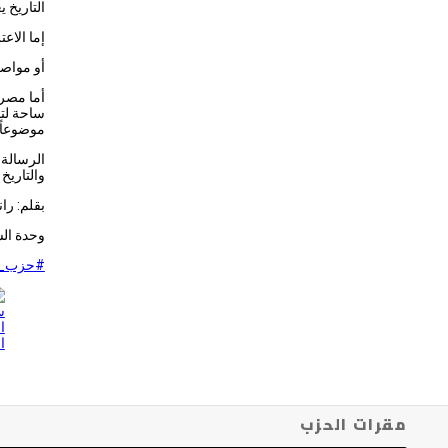
التاريخ ي
إما الاع
أو مواصل
أما مصر،
ساحة لت
موضوعاً 
الرسالة 
والتاري
بقلم: ران
وحدة الس
#حزب_ا
مقرات الحزب