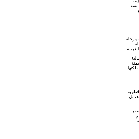
إلى
أبيب
ت مرحلة
لة
لغربية.
البة
منة
 لكنها
قطرية.
ة، بل
مصر
م
ة