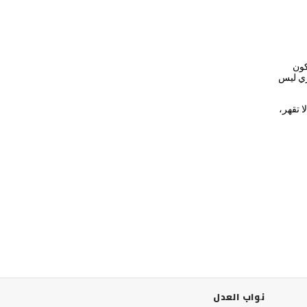
كون
ري ليس
ا تقهر،
نواب العدل