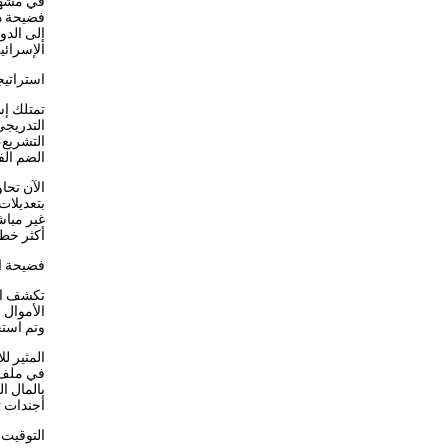
في مشهد 
فضيحة د
إلى الد
الإسرائي
استراتيج
تمتلك إس
التدريجي
التشريع،
الضم الف
الآن تحا
بتعديلات
غير مباش
أكثر خطو
فضيحة ال
تكشف الت
الأموال 
وتم استخ
المثير ل
في ملف س
بالمال ا
أجندات 
التوقيت 