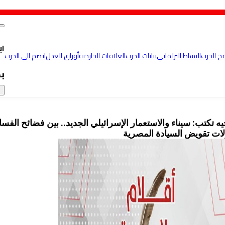
اب
مج الحزب
النشاط البرلماني
بيانات الحزب
العلاقات الخارجية
أوراق العدل
انضم الي الحزب
ب
×
يه تكتب: سيناء والاستعمار الإسرائيلي الجديد.. بين فضائح الفسا
ات تقويض السيادة المصرية