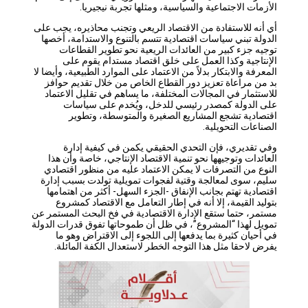
الأزمات الاجتماعية والسياسية، ومثلها تجربة نيجيريا.
أي أنه للاستفادة من الاقتصاد الريعي وتجنب محاذيره، يجب على
الدولة تبني سياسات اقتصادية تتسم بالتنوع والاستدامة، أخصها
توجيه جزء كبير من العائدات الريعية نحو تطوير القطاعات
الإنتاجية وكذا العمل على خلق اقتصاد مستدام يقوم على
المعرفة والابتكار بدلاً من الاعتماد على الموارد الطبيعية، وأيضا لا
بد من مراعاة تعزيز دور القطاع الخاص من خلال تقديم حوافز
للاستثمار في المجالات المختلفة، ما يساهم في تقليل الاعتماد
على الدولة كمصدر رئيسي للدخل، ويُخدم على سياسات
اقتصادية تشجع المشاريع الصغيرة والمتوسطة، وتطوير
الصناعات التحويلية.
وفي تقديري، فإن التحدي الحقيقي يكمن في كيفية إدارة
العائدات وتوجيهها نحو تنمية الاقتصاد الإنتاجي، خاصة وأن هذا
النوع من التصرفات لا يمكن الاعتماد عليه من منظور اقتصادي
سليم، سوى لمعالجة وقتية لفجوات تمويلية تولدت بسبب إدارة
اقتصادية تهتم بجانب الإنفاق -الجزء السهل- أكثر من اهتمامها
بتوليد القيمة، إلا أنه في إطار التعامل مع الاقتصاد كمشروع
مستمر، حتما ستقع الإدارة الاقتصادية في فخ البحث المستمر عن
تمويل لهذا “المشروع”، في ظل أن طموحاتها تفوق قدرات الدولة
في أحيان كثيرة بما يدفعها إلى اللجوء إلى الاقتراض وهو ما
يفرض لاحقا مثل هذا التوجه الخطر لاستعدال الكفة المائلة.