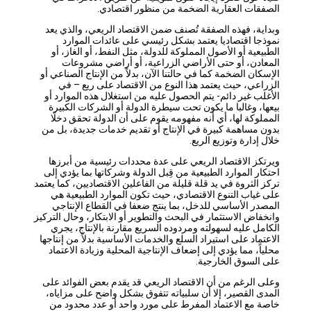
الصفقات العقارية الضخمة من منظور اقتصادي.
وبداية، فهذه الصفقة تُصنف ضمن الاقتصاد الريعي، والذي يعد
نموذجا اقتصاديا يعتمد بشكل رئيسي على عائدات الموارد
الطبيعية أو الأصول المملوكة للدولة، مثل النفط، أو الغاز، أو
المعادن، أو حتى الأراضي الزراعية، أو أراضي مشروعات
الإسكان الضخمة كما في حالتنا الآن، بدلاً من الإنتاج الصناعي أو
الزراعي، حيث يعتمد هذا النوع من الاقتصاد على ريع – في
الأغلب غير دائم- يتم الحصول عليه من استغلال هذه الموارد أو
بيعها، وغالبا ما يكون تحت سيطرة الدولة أو الشركات الكبيرة
المملوكة لها، أي أنه مفهومه يقوم على أن الدولة تحقق دخلًا
بدون مساهمة كبيرة في الإنتاج أو تقديم خدمات جديدة، بل من
خلال إدارة وتوزيع الريع.
ويرتكز الاقتصاد الريعي على عدة محددات رئيسية من أبرزها
احتكار الموارد الطبيعية من قِبل الدولة وشركاتها بما يؤدي إلى
تركز الثروة في يد قلة قليلة من الفاعلين الاقتصاديين، كما يعتمد
على غياب التنوع الاقتصادي، حيث تكون الموارد الطبيعية هي
المصدر الأساسي للدخل، بما ينتج ضعفا في القطاع الإنتاجي
وانخفاض الاستثمار في البحث والتطوير أو الابتكار، وحال التركيز
الكامل عليه لسهولته ومردوده السريع مقارنة بالإنتاج، يجري
الاعتماد على استيراد السلع والخدمات الأساسية بدلاً من إنتاجها
محلياً، مما يؤدي إلى إضعاف الإنتاجية المحلية وزيادة الاعتماد
على السوق الخارجية.
وعلى الرغم من أن الاقتصاد الريعي قد يقدم بعض الفوائد على
المدى القصير، إلا أن سلبياته تتفوق بشكل واضح على مزاياه،
خاصة مع الاعتماد المفرط على مورد واحد أو عدد محدود من