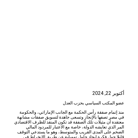
أكتوبر 22, 2024
عضو المكتب السياسي بحزب العدل
منذ إتمام صفقة رأس الحكمة مع الجانب الإماراتي، والحكومة
في مصر تصفها بالإنجاز وتسعى جاهدة لتسويق صفقات مشابهة
معتقدة أن مثيلات تلك الصفقة قد تكون المنقذ للظرف الاقتصادي
المر الذي تعايشه الدولة، خاصة مع الاعتبار للمردود المالي
الضخم على المدى القريب والمتوسط، وهو ما يستدعي التوقف
قليلا حول فكرة إيجاد حلول تمويلية عن طريق الانخراط في