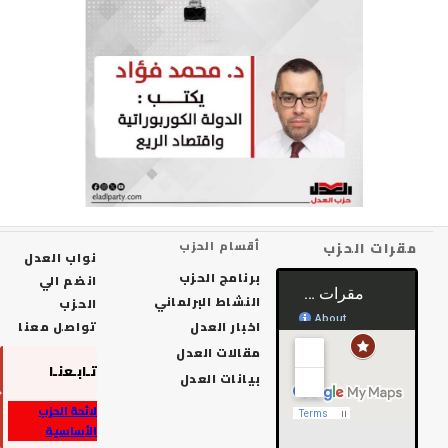
رات الحزب
أقسام الحزب
نواب العدل
برنامج الحزب
انضم الي
النشاط البرلماني
الحزب
اخبار العدل
تواصل معنا
مقالات العدل
تـابـعنـا
بيانات العدل
لائحة الحزب
الأساسية