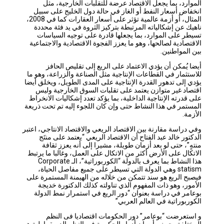
الموارد، بما يجعل الاقتصاد عرضة للتقلبات الخارجية، مثل
انخفاض أسعار النفط أو الغاز في حالة دول الخليج على سبيل
المثال، أو أزمة عالمية تؤثر على أسعار العقارات كما في 2008،
ناهيك عن إشكالياته المرتبطة بتركيز الثروة في يد فئة محددة
تسيطر على الموارد، بما يجعلها قادرة على توجيه السياسات
الاقتصادية لصالحها، وهو ما يعزز الفجوة الاقتصادية والاجتماعية
بين المواطنين.
أيضا يُمكن أن يؤدي الاعتماد على الريع إلى تقليص الحافز
للاستثمار في القطاعات الإنتاجية مثل الصناعة والزراعة، وهو ما
يؤدي إلى تدهور القدرة الإنتاجية على المدى الطويل، ويخلق أيضا
اقتصاد غير متوازن يعتمد على تقلبات السوق الخارجية وليس
على قدرته الإنتاجية الداخلية، بما يؤكد تعدد إشكاليات الانخراط
المستمر في هذا النشاط حتى وإن كان اللجوء إليه تم تحت ذريعة
الأزمة.
وفي دراسة مقارنة بين الاقتصاد الريعي والاقتصاد الانتاجي، اعتبر
الدكتور خالد عبد الفتاح أن الاقتصاد الريعي “يعتمد على منتَج
منتهٍ”، حتى لو بعد أزمان طويلة، مشيرا إلى أنه يعزز ثقافة
الاتكال على الأرض أكثر من الاتكال على العمل، وغالبا ما يرتبط
هذا النشاط بما يعرف بالدولة “الكوربوراتية”، الـ Corporate
statism وهي الدولة التي تسيطر على جميع مفاصل الحياة،
فيصبح الريع هو سند تتمكن من خلاله من الهيمنة المستمرة على
الأمور، وهو ذات المفهوم الذي تناولته كذلك الدكتورة خديجة
بوعامر في دراسة بعنوان “دور الريع في استمرار نمط الدولة
الكوربوراتية في العالم العربي”
و استعرضت “بوعامر” دور الحكومات اقتصاديا فى النظم
المختلفة، حيث رأت ان أدوار الحكومة في النظم الديمقراطية هو