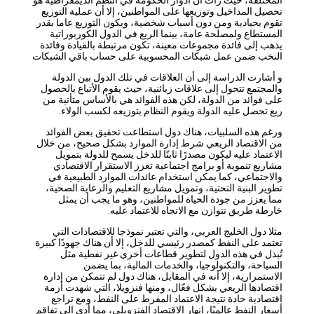
تحصيل المداخيل وتوزيعها على المواطنين، إلا أن عملية التوزيع
تقوم بحيادية ومن دون أسباب شخصية، ويكون التوزيع عاما بقدر
المستطاع ولمصلحة عامة، بينما الريع في الدول الكوربوراتية
يذهب إلى فائدة مجموعات معينة، تكون مرتبطة بالقيادة وفائدة
النخب ضمن عمل شبكات المحسوبية على حساب باقي الشبكات
و أشارت الدراسة إلى أن العلاقات في تلك الدول بين الدولة
والمجتمع تتحول إلى علاقات زبائنية، حيث يقوم الأتباع بالحصول
على فوائد من الدولة، لكن هذه الفوائد هي بالأساس متأتية من
ريع تحصل عليه الدولة ويقوم النظام بتوزيعه لكسب الولاء.
ورغم هذه السلبيات، هناك دول استطاعت تحقيق بعض الفوائد
من الاقتصاد الريعي شرط إدارة الموارد بشكل صحيح، من خلال
الاعتماد عليه ليكون مصدرًا ثابتًا للدخل يسمح للدولة بتمويل
مشاريع تنموية أو برامج اجتماعية تعزز الاستقرار الاقتصادي
والاجتماعي، كما يمكن استخدام عائدات الموارد الطبيعية في
تطوير البنية التحتية، وتمويل مشاريع التعليم والرعاية الصحية،
مما يعزز من جودة الحياة للمواطنين، وهو ما يجب أن يمثل
خارطة طريق تتوازن مع الاتجاه للاعتماد عليه.
مثلا دول الخليج العربي، والتي تعتبر نموذجا للاقتصادات التي
تعتمد على النفط كمصدر رئيسي للدخل، إلا أن هناك جهودًا كبيرة
تُبذل في هذه الدول لتطوير قطاعات أخرى غير نفطية مثل
السياحة، والتكنولوجيا، والخدمات المالية، بما يضمن
الاستمرارية، إلا أنه في المقابل، هناك دول لم تتمكن من إدارة
اقتصادها الريعي بشكل فعّال، ومنها فنزويلا، التي شهدت أزمة
اقتصادية حادة نتيجة الاعتماد المفرط على النفط، ومع تراجع
أسعار النفط عالميًا، انهار الاقتصاد الفنزويلي، مما أدى إلى تفاقم