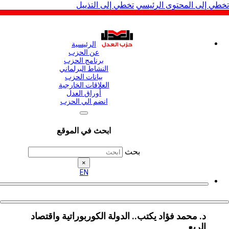
لى المحتوى الرئيسي
تخطي إلى التذييل
الرئيسية
عن الحزب
برنامج الحزب
النشاط البرلماني
بيانات الحزب
العلاقات الخارجية
أوراق العدل
انضم الي الحزب
ابحث في الموقع
بحث
×
EN
د. محمد فؤاد يكتب.. الدولة الكوربوراتية واقتصاد
الريع