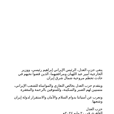
ينعى حزب العدل، الرئيس الإيراني إبراهيم رئيسي، ووزير
الخارجية أمير عبد اللهيان ومرافقيهما، الذين قضوا نحبهم في
حادث تحطم مروحية شمال شرق إيران.
ويتقدم حزب العدل بخالص التعازي والمواساة للشعب الإيراني،
متمنيين لهم الصبر والسكينة، وللمتوفين بالرحمة والمغفرة.
ونعرب عن أمنياتنا بدوام السلام والأمان والاستقرار لدولة إيران
وشعبها.
حزب العدل
القاهرة، في ٢٠ مايو ٢٠٢٤م