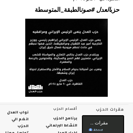
حزب
العدل #صوت
الطبقة_المتوسطة
رات الحزب
أقسام الحزب
نواب العدل
برنامج الحزب
انضم الي
النشاط البرلماني
الحزب
اخبار العدل
تواصل معنا