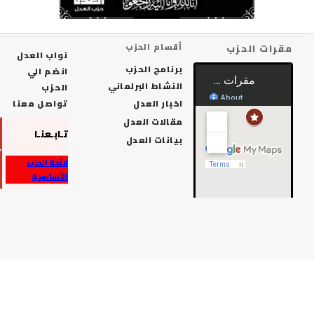
رات الحزب
أقسام الحزب
نواب العدل
برنامج الحزب
انضم الي
النشاط البرلماني
الحزب
اخبار العدل
تواصل معنا
مقالات العدل
تـابـعنـا
بيانات العدل
لائحة الحزب
الأساسية