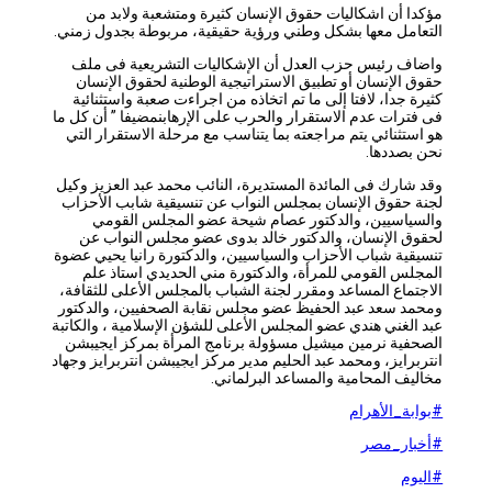
مؤكدا أن اشكاليات حقوق الإنسان كثيرة ومتشعبة ولابد من
التعامل معها بشكل وطني ورؤية حقيقية، مربوطة بجدول زمني.
واضاف رئيس حزب العدل أن الإشكاليات التشريعية فى ملف
حقوق الإنسان أو تطبيق الاستراتيجية الوطنية لحقوق الإنسان
كثيرة جدا، لافتا إلى ما تم اتخاذه من اجراءت صعبة واستثنائية
فى فترات عدم الاستقرار والحرب على الإرهابنمضيفا ” أن كل ما
هو استثنائي يتم مراجعته بما يتناسب مع مرحلة الاستقرار التي
نحن بصددها.
وقد شارك فى المائدة المستديرة، النائب محمد عبد العزيز وكيل
لجنة حقوق الإنسان بمجلس النواب عن تنسيقية شابب الأحزاب
والسياسيين، والدكتور عصام شيحة عضو المجلس القومي
لحقوق الإنسان، والدكتور خالد بدوى عضو مجلس النواب عن
تنسيقية شباب الأحزاب والسياسيين، والدكتورة رانيا يحيي عضوة
المجلس القومي للمرأة، والدكتورة مني الحديدي استاذ علم
الاجتماع المساعد ومقرر لجنة الشباب بالمجلس الأعلى للثقافة،
ومحمد سعد عبد الحفيظ عضو مجلس نقابة الصحفيين، والدكتور
عبد الغني هندي عضو المجلس الأعلى للشؤن الإسلامية ، والكاتبة
الصحفية نرمين ميشيل مسؤولة برنامج المرأة بمركز ايجيبشن
انتربرايز، ومحمد عبد الحليم مدير مركز ايجيبشن انتربرايز وجهاد
مخاليف المحامية والمساعد البرلماني.
#بوابة_الأهرام
#أخبار_مصر
#اليوم