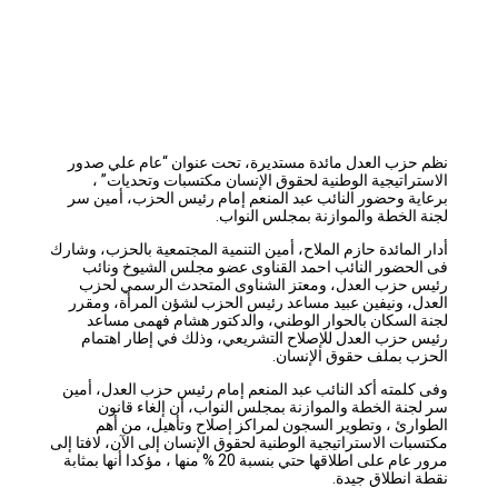
نظم حزب العدل مائدة مستديرة، تحت عنوان “عام علي صدور
الاستراتيجية الوطنية لحقوق الإنسان مكتسبات وتحديات” ،
برعاية وحضور النائب عبد المنعم إمام رئيس الحزب، أمين سر
لجنة الخطة والموازنة بمجلس النواب.
أدار المائدة حازم الملاح، أمين التنمية المجتمعية بالحزب، وشارك
فى الحضور النائب احمد القناوى عضو مجلس الشيوخ ونائب
رئيس حزب العدل، ومعتز الشناوى المتحدث الرسمي لحزب
العدل، ونيفين عبيد مساعد رئيس الحزب لشؤن المرأة، ومقرر
لجنة السكان بالحوار الوطني، والدكتور هشام فهمى مساعد
رئيس حزب العدل للإصلاح التشريعي، وذلك في إطار اهتمام
الحزب بملف حقوق الإنسان.
وفى كلمته أكد النائب عبد المنعم إمام رئيس حزب العدل، أمين
سر لجنة الخطة والموازنة بمجلس النواب، أن إلغاء قانون
الطوارئ ، وتطوير السجون لمراكز إصلاح وتأهيل، من أهم
مكتسبات الاستراتيجية الوطنية لحقوق الإنسان إلى الآن، لافتا إلى
مرور عام على اطلاقها حتي بنسبة 20 % منها ، مؤكدا أنها بمثابة
نقطة انطلاق جيدة.