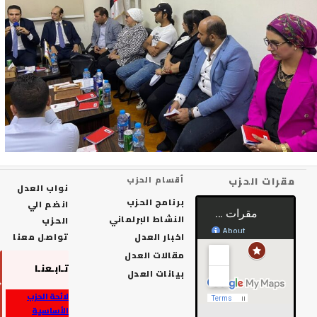
رات الحزب
أقسام الحزب
نواب العدل
برنامج الحزب
انضم الي
النشاط البرلماني
الحزب
اخبار العدل
تواصل معنا
مقالات العدل
تـابـعنـا
بيانات العدل
لائحة الحزب
الأساسية